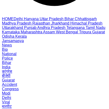
HOME
Delhi
Haryana
Uttar Pradesh
Bihar
Chhattisgarh
Madhya Pradesh
Rajasthan
Jharkhand
Himachal Pradesh
Uttarakhand
Punjab
Andhra Pradesh
Telangana
Tamil Nadu
Karnataka
Maharashtra
Assam
West Bengal
Tripura
Gujarat
Odisha
Kerala
Jansamasya
News
Bjp
National
Police
Bihar
India
कांग्रेस
बीजेपी
Gujarat
Accident
Congress
Modi
Delhi
Viral
मारपीट