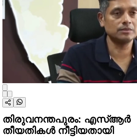
തിരുവനന്തപുരം: എസ്ആർ
തീയതികൾ നീട്ടിയതായി