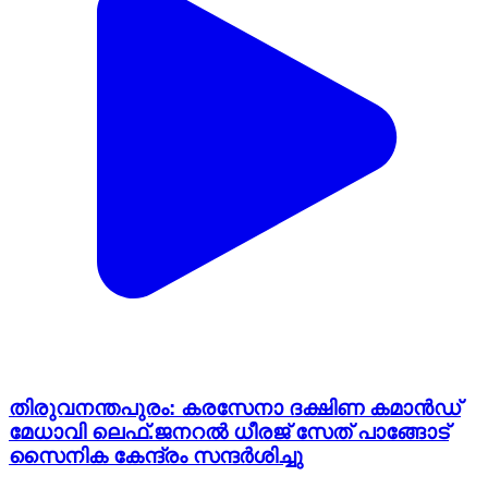
തിരുവനന്തപുരം: കരസേനാ ദക്ഷിണ കമാൻഡ്
മേധാവി ലെഫ്.ജനറൽ ധീരജ് സേത് പാങ്ങോട്
സൈനിക കേന്ദ്രം സന്ദർശിച്ചു