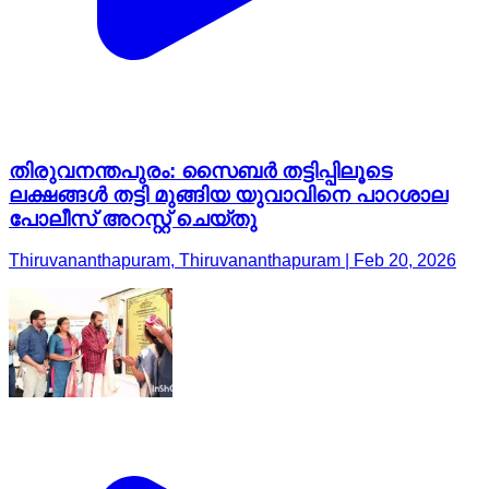
തിരുവനന്തപുരം: സൈബർ തട്ടിപ്പിലൂടെ
ലക്ഷങ്ങൾ തട്ടി മുങ്ങിയ യുവാവിനെ പാറശാല
പോലീസ് അറസ്റ്റ് ചെയ്തു
Thiruvananthapuram, Thiruvananthapuram | Feb 20, 2026