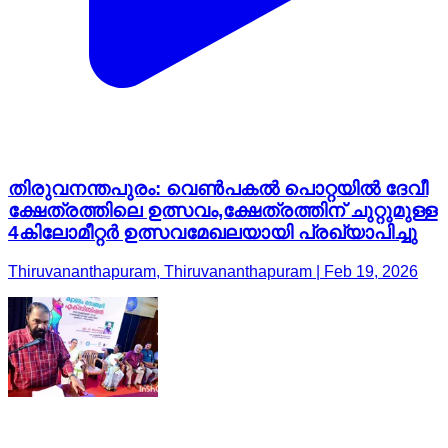
തിരുവനന്തപുരം: വെണ്‍പകല്‍ പൊറ്റയില്‍ ദേവീ
ക്ഷേത്രത്തിലെ ഉത്സവം,ക്ഷേത്രത്തിന് ചുറ്റുമുള്ള
4കിലോമീറ്റര്‍ ഉത്സവമേഖലയായി പ്രഖ്യാപിച്ചു
Thiruvananthapuram, Thiruvananthapuram | Feb 19, 2026