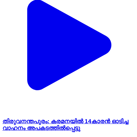
തിരുവനന്തപുരം: കരമനയില്‍ 14കാരൻ ഓടിച്ച
വാഹനം അപകടത്തില്‍പ്പെട്ടു