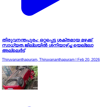
തിരുവനന്തപുരം: ഒറ്റപ്പെട്ട ശക്തമായ മഴക്ക്
സാധ്യത,ജില്ലയിൽ ശനിയാഴ്ച്ച യെല്ലോ
അല്ലെർട്
Thiruvananthapuram, Thiruvananthapuram | Feb 20, 2026