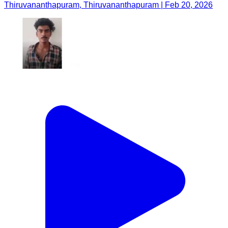
Thiruvananthapuram, Thiruvananthapuram | Feb 20, 2026