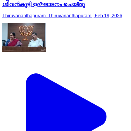
ശിവൻകുട്ടി ഉദ്ഘാടനം ചെയ്തു
Thiruvananthapuram, Thiruvananthapuram | Feb 19, 2026