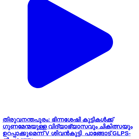
തിരുവനന്തപുരം: ഭിന്നശേഷി കുട്ടികൾക്ക്
ഗുണമേന്മയുള്ള വിദ്യാഭ്യാസവും ചികിത്സയും
ഉറപ്പാക്കുമെന്ന് V ശിവൻകുട്ടി പാങ്ങോട് GLPS-