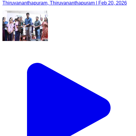
Thiruvananthapuram, Thiruvananthapuram | Feb 20, 2026