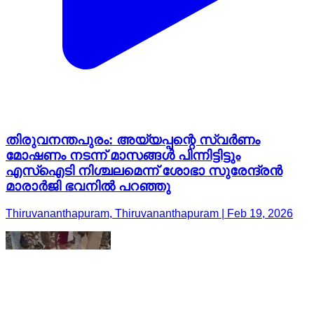
തിരുവനന്തപുരം: അയ്യപ്പന്റെ സ്വർണം
മോഷണം നടന്ന് മാസങ്ങൾ പിന്നിട്ടിട്ടും
എസ്ഐടി നിശ്ചലമെന്ന് ശോഭാ സുരേന്ദ്രൻ
മാരാർജി ഭവനിൽ പറഞ്ഞു
Thiruvananthapuram, Thiruvananthapuram | Feb 19, 2026