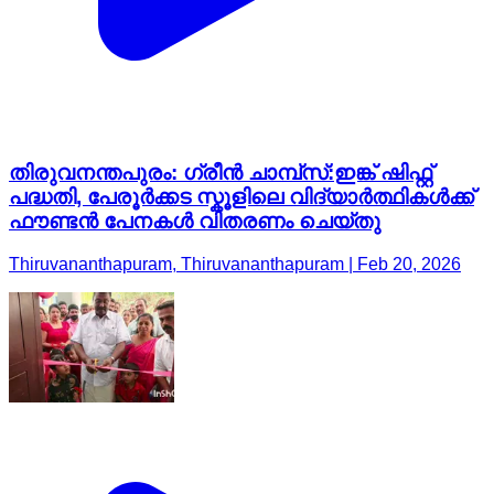
തിരുവനന്തപുരം: ഗ്രീന്‍ ചാമ്പ്സ്:ഇങ്ക് ഷിഫ്റ്റ്
പദ്ധതി, പേരൂർക്കട സ്കൂളിലെ വിദ്യാർത്ഥികൾക്ക്
ഫൗണ്ടന്‍ പേനകൾ വിതരണം ചെയ്തു
Thiruvananthapuram, Thiruvananthapuram | Feb 20, 2026