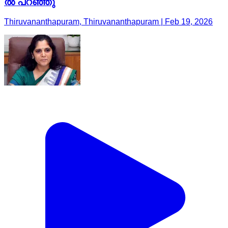
ൽ പറഞ്ഞു
Thiruvananthapuram, Thiruvananthapuram | Feb 19, 2026