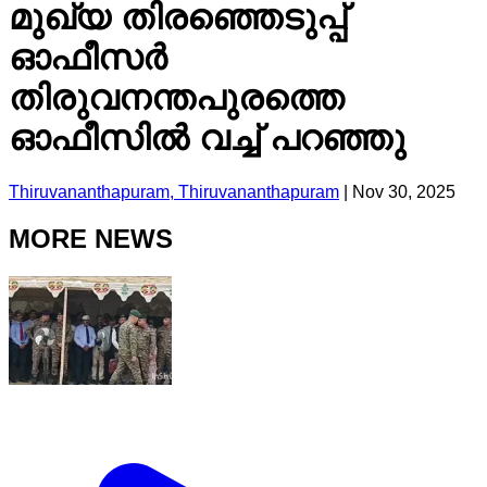
മുഖ്യ തിരഞ്ഞെടുപ്പ്
ഓഫീസർ
തിരുവനന്തപുരത്തെ
ഓഫീസിൽ വച്ച് പറഞ്ഞു
Thiruvananthapuram, Thiruvananthapuram
|
Nov 30, 2025
MORE NEWS