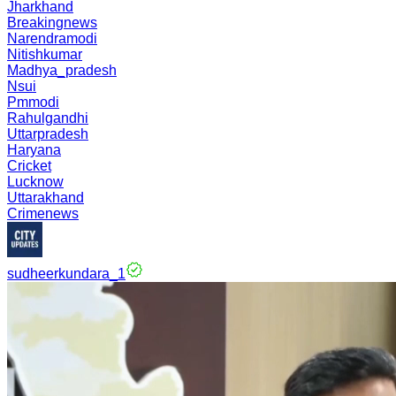
Jharkhand
Breakingnews
Narendramodi
Nitishkumar
Madhya_pradesh
Nsui
Pmmodi
Rahulgandhi
Uttarpradesh
Haryana
Cricket
Lucknow
Uttarakhand
Crimenews
sudheerkundara_1