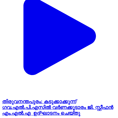
തിരുവനന്തപുരം: കടുക്കാക്കുന്ന്
ഗവ.എല്‍.പി.എസില്‍ വര്‍ണക്കൂടാരം ജി. സ്റ്റീഫന്‍
എം.എല്‍.എ ഉദ്ഘാടനം ചെയ്തു