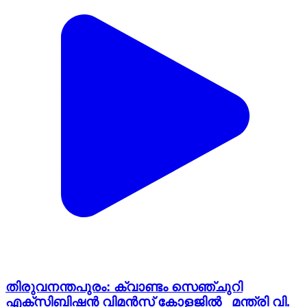
തിരുവനന്തപുരം: ക്വാണ്ടം സെഞ്ചുറി
എക്സിബിഷൻ വിമൻസ് കോളജിൽ മന്ത്രി വി.