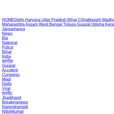
HOME
Delhi
Haryana
Uttar Pradesh
Bihar
Chhattisgarh
Madhy
Maharashtra
Assam
West Bengal
Tripura
Gujarat
Odisha
Kera
Jansamasya
News
Bjp
National
Police
Bihar
India
कांग्रेस
Gujarat
Accident
Congress
Modi
Delhi
Viral
मारपीट
Jharkhand
Breakingnews
Narendramodi
Nitishkumar