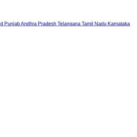
nd
Punjab
Andhra Pradesh
Telangana
Tamil Nadu
Karnataka