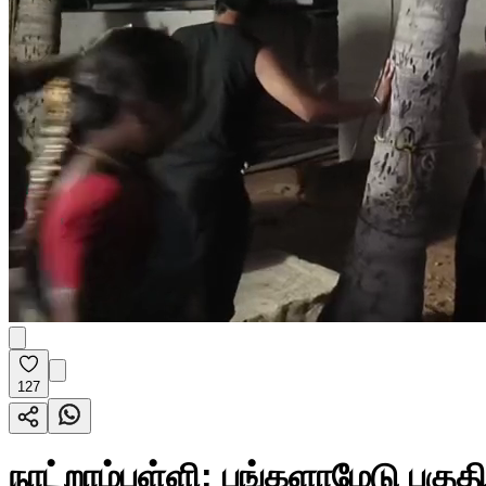
127
நாட்றாம்பள்ளி: பங்களாமேடு பகு