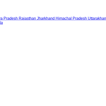
a Pradesh
Rajasthan
Jharkhand
Himachal Pradesh
Uttarakha
la