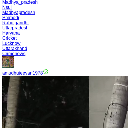
Madhya_pradesh
Nsui
Madhyapradesh
Pmmodi
Rahulgandhi
Uttarpradesh
Haryana
Cricket
Lucknow
Uttarakhand
Crimenews
amudhujeevan1978