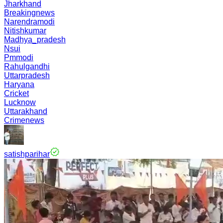
Jharkhand
Breakingnews
Narendramodi
Nitishkumar
Madhya_pradesh
Nsui
Pmmodi
Rahulgandhi
Uttarpradesh
Haryana
Cricket
Lucknow
Uttarakhand
Crimenews
satishparihar