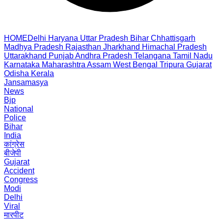
HOME
Delhi
Haryana
Uttar Pradesh
Bihar
Chhattisgarh
Madhya Pradesh
Rajasthan
Jharkhand
Himachal Pradesh
Uttarakhand
Punjab
Andhra Pradesh
Telangana
Tamil Nadu
Karnataka
Maharashtra
Assam
West Bengal
Tripura
Gujarat
Odisha
Kerala
Jansamasya
News
Bjp
National
Police
Bihar
India
कांग्रेस
बीजेपी
Gujarat
Accident
Congress
Modi
Delhi
Viral
मारपीट