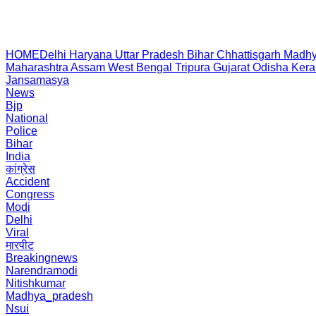
HOME
Delhi
Haryana
Uttar Pradesh
Bihar
Chhattisgarh
Madhy
Maharashtra
Assam
West Bengal
Tripura
Gujarat
Odisha
Kera
Jansamasya
News
Bjp
National
Police
Bihar
India
कांग्रेस
Accident
Congress
Modi
Delhi
Viral
मारपीट
Breakingnews
Narendramodi
Nitishkumar
Madhya_pradesh
Nsui