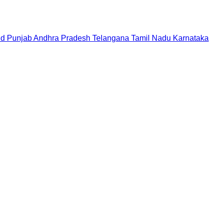
nd
Punjab
Andhra Pradesh
Telangana
Tamil Nadu
Karnataka