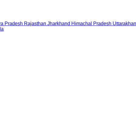
a Pradesh
Rajasthan
Jharkhand
Himachal Pradesh
Uttarakha
la