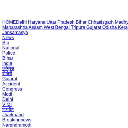
HOME
Delhi
Haryana
Uttar Pradesh
Bihar
Chhattisgarh
Madhy
Maharashtra
Assam
West Bengal
Tripura
Gujarat
Odisha
Kera
Jansamasya
News
Bjp
National
Police
Bihar
India
कांग्रेस
बीजेपी
Gujarat
Accident
Congress
Modi
Delhi
Viral
मारपीट
Jharkhand
Breakingnews
Narendramodi