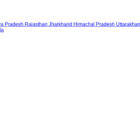
a Pradesh
Rajasthan
Jharkhand
Himachal Pradesh
Uttarakha
la