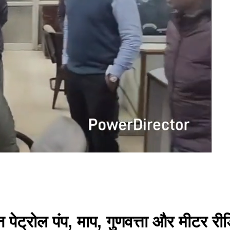
 पेट्रोल पंप, माप, गुणवत्ता और मीटर र