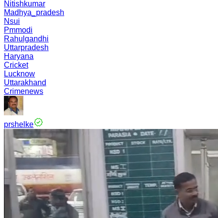
Nitishkumar
Madhya_pradesh
Nsui
Pmmodi
Rahulgandhi
Uttarpradesh
Haryana
Cricket
Lucknow
Uttarakhand
Crimenews
prshelke