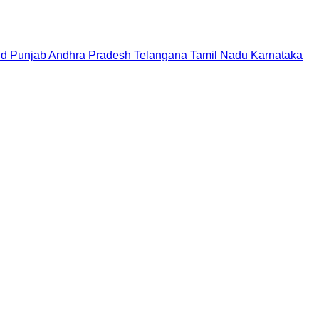
nd
Punjab
Andhra Pradesh
Telangana
Tamil Nadu
Karnataka