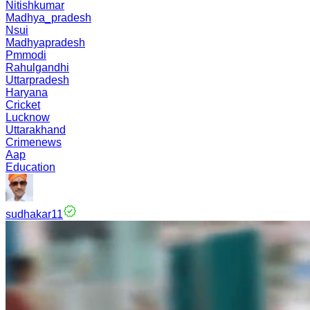
Nitishkumar
Madhya_pradesh
Nsui
Madhyapradesh
Pmmodi
Rahulgandhi
Uttarpradesh
Haryana
Cricket
Lucknow
Uttarakhand
Crimenews
Aap
Education
sudhakar11