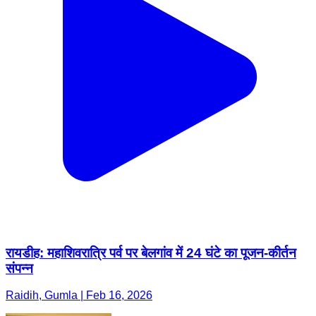
रायडीह: महाशिवरात्रि पर्व पर बेलगांव में 24 घंटे का पूजन-कीर्तन
संपन्न
Raidih, Gumla | Feb 16, 2026