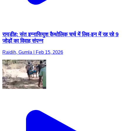
रायडीह: संत इग्नासियुश कैथोलिक चर्च में लिव-इन में रह रहे 9
जोड़ों का विवाह संपन्न
Raidih, Gumla | Feb 15, 2026