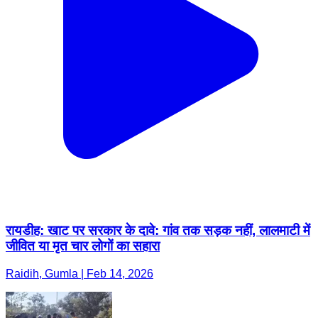
रायडीह: खाट पर सरकार के दावे: गांव तक सड़क नहीं, लालमाटी में
जीवित या मृत चार लोगों का सहारा
Raidih, Gumla | Feb 14, 2026