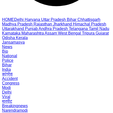
HOME
Delhi
Haryana
Uttar Pradesh
Bihar
Chhattisgarh
Madhya Pradesh
Rajasthan
Jharkhand
Himachal Pradesh
Uttarakhand
Punjab
Andhra Pradesh
Telangana
Tamil Nadu
Karnataka
Maharashtra
Assam
West Bengal
Tripura
Gujarat
Odisha
Kerala
Jansamasya
News
Bjp
National
Police
Bihar
India
कांग्रेस
Accident
Congress
Modi
Delhi
Viral
मारपीट
Breakingnews
Narendramodi