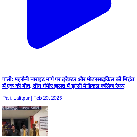
पाली: महरौनी नाराहट मार्ग पर ट्रैक्टर और मोटरसाइकिल की भिड़ंत
में एक की मौत, तीन गंभीर हालत में झांसी मेडिकल कॉलेज रेफर
Pali, Lalitpur | Feb 20, 2026