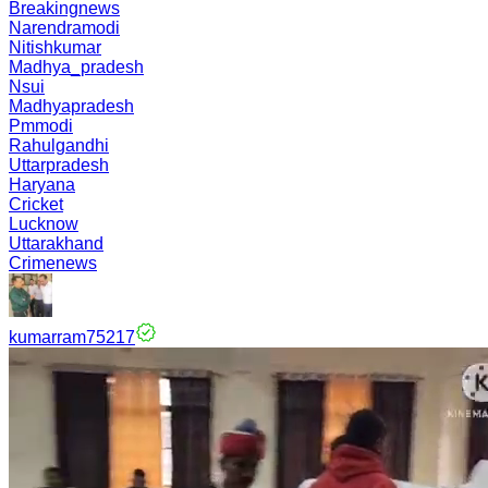
Breakingnews
Narendramodi
Nitishkumar
Madhya_pradesh
Nsui
Madhyapradesh
Pmmodi
Rahulgandhi
Uttarpradesh
Haryana
Cricket
Lucknow
Uttarakhand
Crimenews
kumarram75217