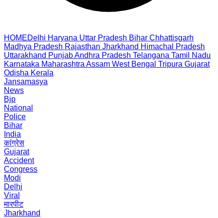
HOME
Delhi
Haryana
Uttar Pradesh
Bihar
Chhattisgarh
Madhya Pradesh
Rajasthan
Jharkhand
Himachal Pradesh
Uttarakhand
Punjab
Andhra Pradesh
Telangana
Tamil Nadu
Karnataka
Maharashtra
Assam
West Bengal
Tripura
Gujarat
Odisha
Kerala
Jansamasya
News
Bjp
National
Police
Bihar
India
कांग्रेस
Gujarat
Accident
Congress
Modi
Delhi
Viral
मारपीट
Jharkhand