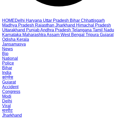
HOME
Delhi
Haryana
Uttar Pradesh
Bihar
Chhattisgarh
Madhya Pradesh
Rajasthan
Jharkhand
Himachal Pradesh
Uttarakhand
Punjab
Andhra Pradesh
Telangana
Tamil Nadu
Karnataka
Maharashtra
Assam
West Bengal
Tripura
Gujarat
Odisha
Kerala
Jansamasya
News
Bjp
National
Police
Bihar
India
कांग्रेस
Gujarat
Accident
Congress
Modi
Delhi
Viral
मारपीट
Jharkhand