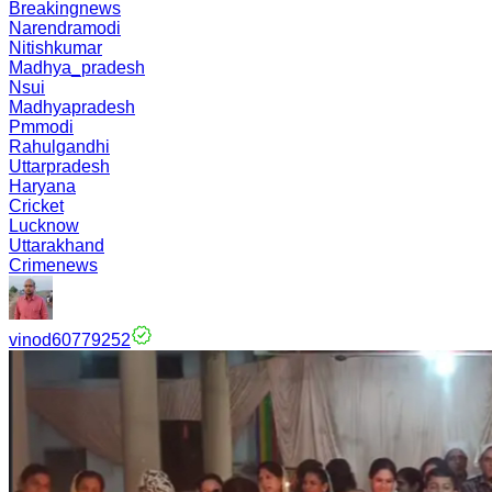
Breakingnews
Narendramodi
Nitishkumar
Madhya_pradesh
Nsui
Madhyapradesh
Pmmodi
Rahulgandhi
Uttarpradesh
Haryana
Cricket
Lucknow
Uttarakhand
Crimenews
vinod60779252