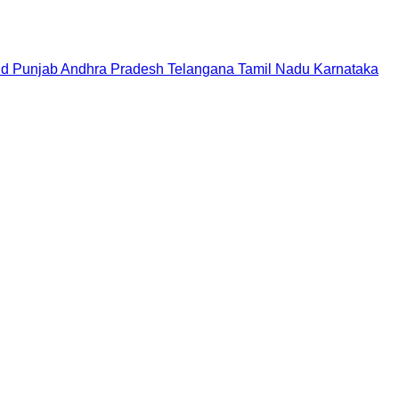
nd
Punjab
Andhra Pradesh
Telangana
Tamil Nadu
Karnataka