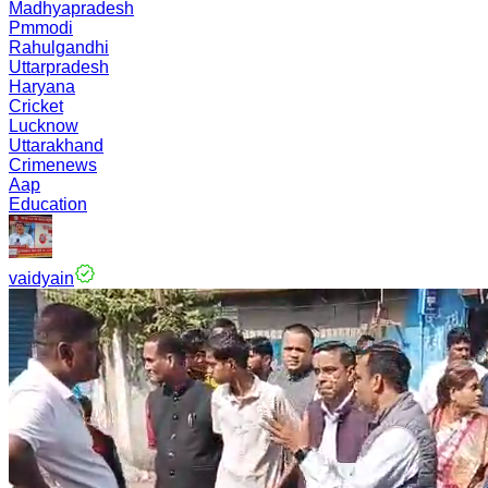
Madhyapradesh
Pmmodi
Rahulgandhi
Uttarpradesh
Haryana
Cricket
Lucknow
Uttarakhand
Crimenews
Aap
Education
vaidyain