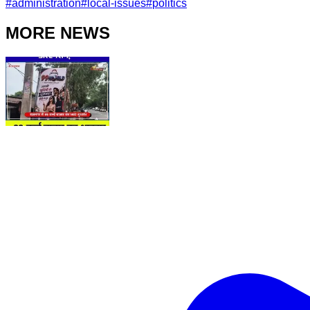
#
administration
#
local-issues
#
politics
MORE NEWS