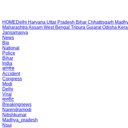
HOME
Delhi
Haryana
Uttar Pradesh
Bihar
Chhattisgarh
Madhy
Maharashtra
Assam
West Bengal
Tripura
Gujarat
Odisha
Kera
Jansamasya
News
Bjp
National
Police
Bihar
India
कांग्रेस
Accident
Congress
Modi
Delhi
Viral
मारपीट
Breakingnews
Narendramodi
Nitishkumar
Madhya_pradesh
Nsui