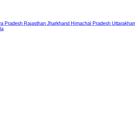
a Pradesh
Rajasthan
Jharkhand
Himachal Pradesh
Uttarakha
la