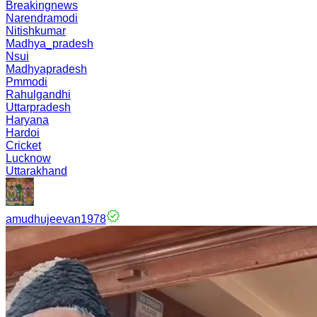
Breakingnews
Narendramodi
Nitishkumar
Madhya_pradesh
Nsui
Madhyapradesh
Pmmodi
Rahulgandhi
Uttarpradesh
Haryana
Hardoi
Cricket
Lucknow
Uttarakhand
amudhujeevan1978