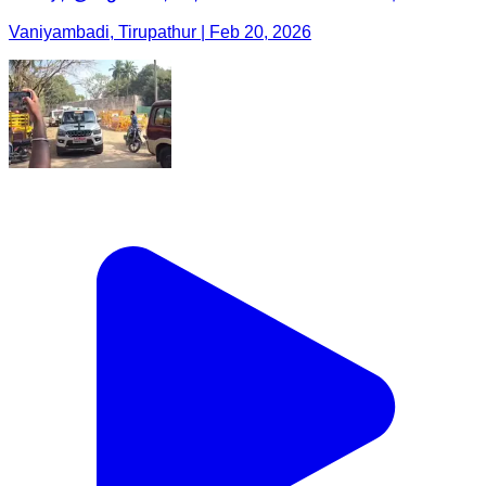
Vaniyambadi, Tirupathur | Feb 20, 2026