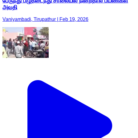
பேருந்து பழுதடைந்து சாலையில் நின்றதால் பயணிகள்
அவதி
Vaniyambadi, Tirupathur | Feb 19, 2026