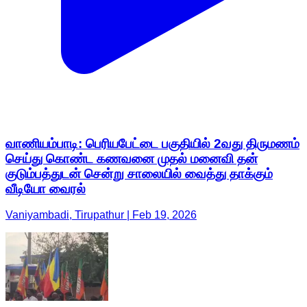
வாணியம்பாடி: பெரியபேட்டை பகுதியில் 2வது திருமணம்
செய்து கொண்ட கணவனை முதல் மனைவி தன்
குடும்பத்துடன் சென்று சாலையில் வைத்து தாக்கும்
வீடியோ வைரல்
Vaniyambadi, Tirupathur | Feb 19, 2026