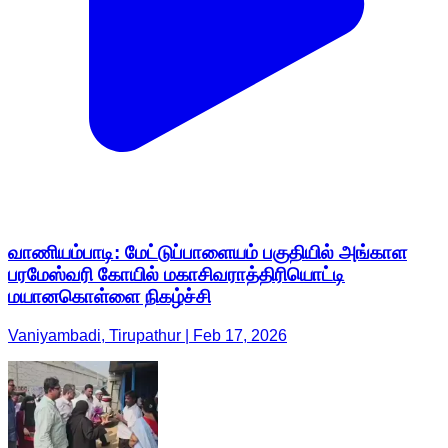
வாணியம்பாடி: மேட்டுப்பாளையம் பகுதியில் அங்காள
பரமேஸ்வரி கோயில் மகாசிவராத்திரியொட்டி
மயானகொள்ளை நிகழ்ச்சி
Vaniyambadi, Tirupathur | Feb 17, 2026