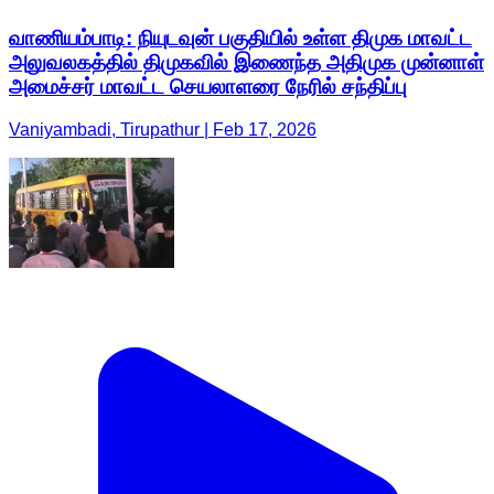
வாணியம்பாடி: நியுடவுன் பகுதியில் உள்ள திமுக மாவட்ட
அலுவலகத்தில் திமுகவில் இணைந்த அதிமுக முன்னாள்
அமைச்சர் மாவட்ட செயலாளரை நேரில் சந்திப்பு
Vaniyambadi, Tirupathur | Feb 17, 2026