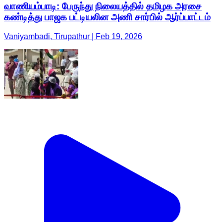
வாணியம்பாடி: பேருந்து நிலையத்தில் தமிழக அரசை
கண்டித்து பாஜக பட்டியலின அணி சார்பில் ஆர்ப்பாட்டம்
Vaniyambadi, Tirupathur | Feb 19, 2026