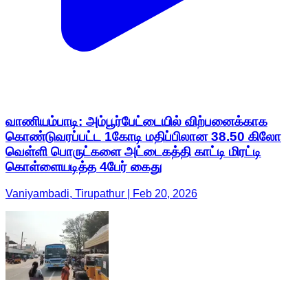
வாணியம்பாடி: அம்பூர்பேட்டையில் விற்பனைக்காக
கொண்டுவரப்பட்ட 1கோடி மதிப்பிலான 38.50 கிலோ
வெள்ளி பொருட்களை அட்டைகத்தி காட்டி மிரட்டி
கொள்ளையடித்த 4பேர் கைது
Vaniyambadi, Tirupathur | Feb 20, 2026