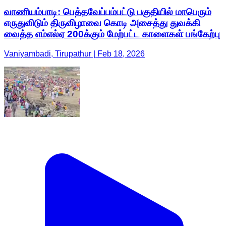
வாணியம்பாடி: பெத்தவேப்பம்பட்டு பகுதியில் மாபெரும்
எருதுவிடும் திருவிழாவை கொடி அசைத்து துவக்கி
வைத்த எம்எல்ஏ 200க்கும் மேற்பட்ட காளைகள் பங்கேற்பு
Vaniyambadi, Tirupathur | Feb 18, 2026