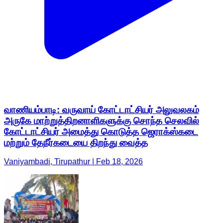
வாணியம்பாடி: வருவாய் கோட்டாட்சியர் அலுவலகம்
அருகே மாற்றுத்திறனாளிகளுக்கு சொந்த செலவில்
கோட்டாட்சியர் அமைத்து கொடுத்த ஜெராக்ஸ்கடை
மற்றும் தேநீர்கடையை திறந்து வைத்த
Vaniyambadi, Tirupathur | Feb 18, 2026