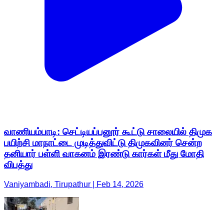
வாணியம்பாடி: செட்டியப்பனூர் கூட்டு சாலையில் திமுக
பயிற்சி மாநாட்டை முடித்துவிட்டு திமுகவினர் சென்ற
தனியார் பள்ளி வாகனம் இரண்டு கார்கள் மீது மோதி
விபத்து
Vaniyambadi, Tirupathur | Feb 14, 2026