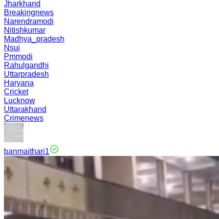
Jharkhand
Breakingnews
Narendramodi
Nitishkumar
Madhya_pradesh
Nsui
Pmmodi
Rahulgandhi
Uttarpradesh
Haryana
Cricket
Lucknow
Uttarakhand
Crimenews
banmaithari1