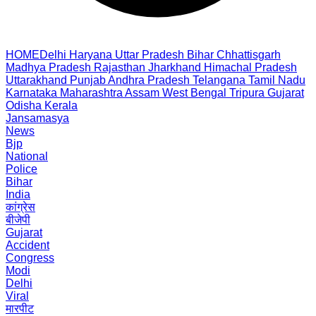
HOME
Delhi
Haryana
Uttar Pradesh
Bihar
Chhattisgarh
Madhya Pradesh
Rajasthan
Jharkhand
Himachal Pradesh
Uttarakhand
Punjab
Andhra Pradesh
Telangana
Tamil Nadu
Karnataka
Maharashtra
Assam
West Bengal
Tripura
Gujarat
Odisha
Kerala
Jansamasya
News
Bjp
National
Police
Bihar
India
कांग्रेस
बीजेपी
Gujarat
Accident
Congress
Modi
Delhi
Viral
मारपीट