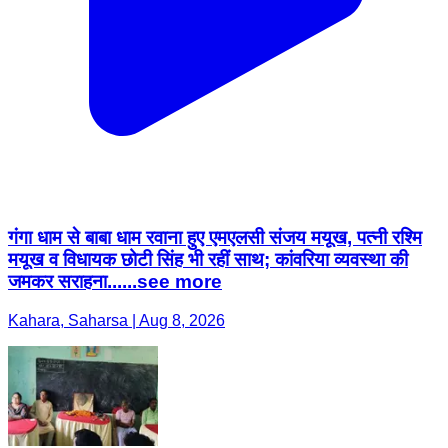
गंगा धाम से बाबा धाम रवाना हुए एमएलसी संजय मयूख, पत्नी रश्मि
मयूख व विधायक छोटी सिंह भी रहीं साथ; कांवरिया व्यवस्था की
जमकर सराहना......see more
Kahara, Saharsa | Aug 8, 2026