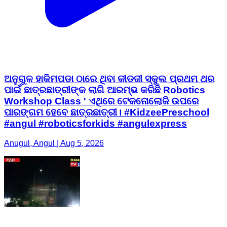
ଅନୁଗୁଳ ହାକିମପଡା ଠାରେ ଥିବା କୀଡଜୀ ସ୍କୁଲ ପ୍ରଥମ ଥର
ପାଇଁ ଛାତ୍ରଛାତ୍ରୀଙ୍କ ଲାଗି ଆରମ୍ଭ କରିଛି Robotics
Workshop Class ' ଏଥିରେ ଟେକନୋଲୋଜି ଉପରେ
ପାରଙ୍ଗମ ହେବେ ଛାତ୍ରଛାତ୍ରୀ। #KidzeePreschool
#angul #roboticsforkids #angulexpress
Anugul, Angul | Aug 5, 2026