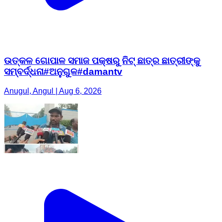
ଉତ୍କଳ ଗୋପାଳ ସମାଜ ପକ୍ଷରୁ ନିଟ୍ ଛାତ୍ର ଛାତ୍ରୀଙ୍କୁ
ସମ୍ବର୍ଦ୍ଧନା#ଅନୁଗୁଳ#damantv
Anugul, Angul | Aug 6, 2026