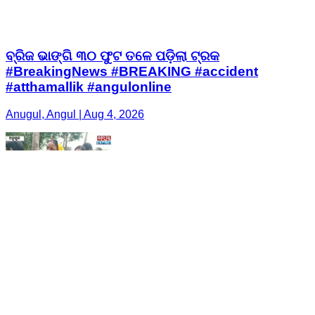
ବ୍ରିଜ ଭାଙ୍ଗି ୩୦ ଫୁଟ ତଳେ ପଡ଼ିଲା ଟ୍ରକ
#BreakingNews #BREAKING #accident
#atthamallik #angulonline
Anugul, Angul | Aug 4, 2026