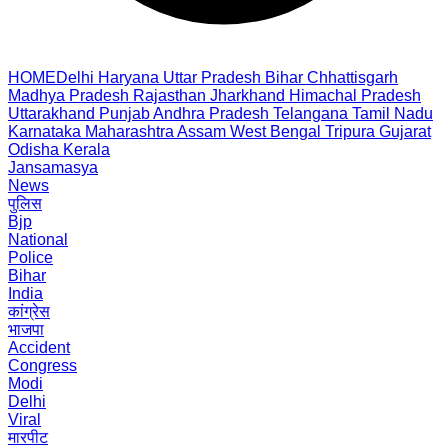
HOME
Delhi
Haryana
Uttar Pradesh
Bihar
Chhattisgarh
Madhya Pradesh
Rajasthan
Jharkhand
Himachal Pradesh
Uttarakhand
Punjab
Andhra Pradesh
Telangana
Tamil Nadu
Karnataka
Maharashtra
Assam
West Bengal
Tripura
Gujarat
Odisha
Kerala
Jansamasya
News
पुलिस
Bjp
National
Police
Bihar
India
कांग्रेस
भाजपा
Accident
Congress
Modi
Delhi
Viral
मारपीट