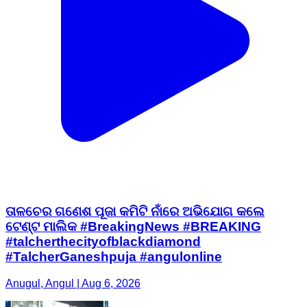
ତାଳଚେର ଗଣେଶ ପୂଜା କମିଟି ନାଁରେ ଅଭିଯୋଗ କଲେ
ଟେଣ୍ଟ ମାଲିକ #BreakingNews #BREAKING
#talcherthecityofblackdiamond
#TalcherGaneshpuja #angulonline
Anugul, Angul | Aug 6, 2026