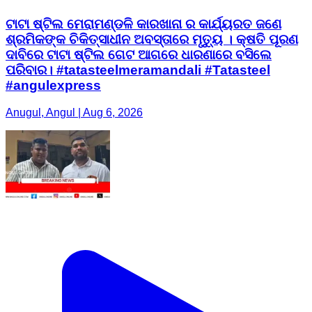
ଟାଟା ଷ୍ଟିଲ ମେରାମଣ୍ଡଳି କାରଖାନା ର କାର୍ଯ୍ୟରତ ଜଣେ
ଶ୍ରମିକଙ୍କ ଚିକିତ୍ସାଧୀନ ଅବସ୍ତାରେ ମୃତ୍ୟୁ । କ୍ଷତି ପୂରଣ
ଦାବିରେ ଟାଟା ଷ୍ଟିଲ ଗେଟ ଆଗରେ ଧାରଣାରେ ବସିଲେ
ପରିବାର। #tatasteelmeramandali #Tatasteel
#angulexpress
Anugul, Angul | Aug 6, 2026