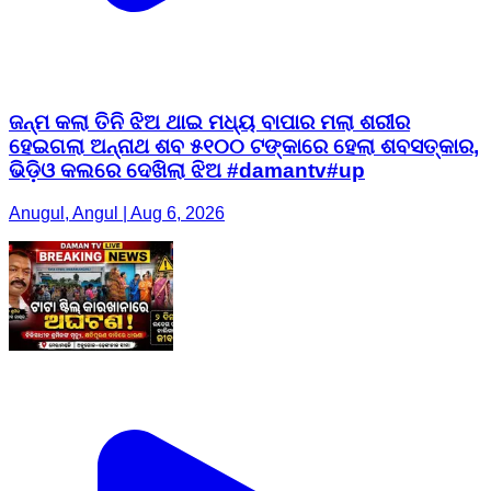
ଜନ୍ମ କଲା ତିନି ଝିଅ ଥାଇ ମଧ୍ୟ ବାପାର ମଲା ଶରୀର
ହେଇଗଲା ଅନ୍ନାଥ ଶବ ୫୧୦୦ ଟଙ୍କାରେ ହେଲା ଶବସତ୍କାର,
ଭିଡ଼ିଓ କଲରେ ଦେଖିଲା ଝିଅ #damantv#up
Anugul, Angul | Aug 6, 2026