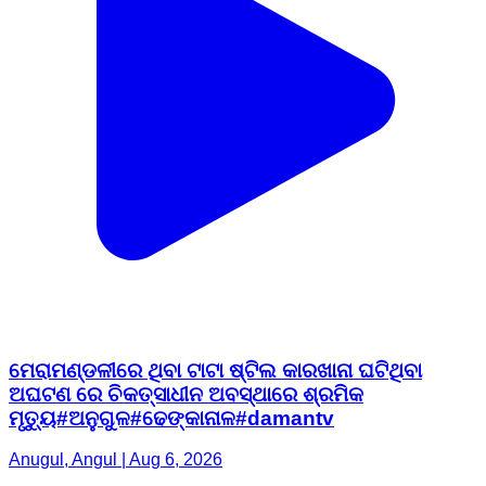
ମେରାମଣ୍ଡଳୀରେ ଥିବା ଟାଟା ଷ୍ଟିଲ କାରଖାନା ଘଟିଥିବା
ଅଘଟଣ ରେ ଚିକତ୍ସାଧୀନ ଅବସ୍ଥାରେ ଶ୍ରମିକ
ମୃତ୍ୟୁ#ଅନୁଗୁଳ#ଢେଙ୍କାନାଳ#damantv
Anugul, Angul | Aug 6, 2026