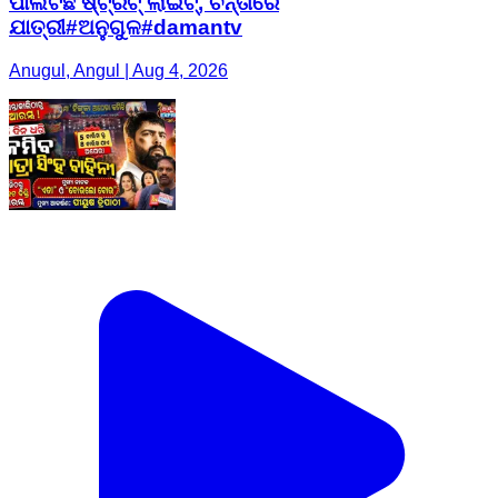
ପାଲଟିଛି ଷ୍ଟ୍ରିଟ୍ ଲାଇଟ୍, ଚିନ୍ତାରେ
ଯାତ୍ରୀ#ଅନୁଗୁଳ#damantv
Anugul, Angul | Aug 4, 2026