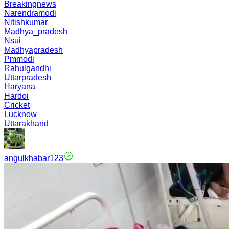
Breakingnews
Narendramodi
Nitishkumar
Madhya_pradesh
Nsui
Madhyapradesh
Pmmodi
Rahulgandhi
Uttarpradesh
Haryana
Hardoi
Cricket
Lucknow
Uttarakhand
angulkhabar123