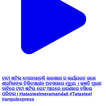
ଟାଟା ଷ୍ଟିଲ ମେରାମଣ୍ଡଳି କାରଖାନା ର କାର୍ଯ୍ୟରତ ଜଣେ
ଶ୍ରମିକଙ୍କ ଚିକିତ୍ସାଧୀନ ଅବସ୍ତାରେ ମୃତ୍ୟୁ । କ୍ଷତି ପୂରଣ
ଦାବିରେ ଟାଟା ଷ୍ଟିଲ ଗେଟ ଆଗରେ ଧାରଣାରେ ବସିଲେ
ପରିବାର। #tatasteelmeramandali #Tatasteel
#angulexpress