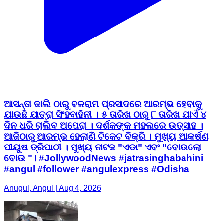
ଆସନ୍ତା କାଲି ଠାରୁ ବଳରାମ ପ୍ରସାଦରେ ଆରମ୍ଭ ହେବାକୁ
ଯାଉଛି ଯାତ୍ରା ସିଂହବାହିନୀ । ୫ ତାରିଖ ଠାରୁ ୮ ତାରିଖ ଯାଏଁ ୪
ଦିନ ଧରି ଚାଲିବ ଅପେରା । ଦର୍ଶକଙ୍କ ମହଲରେ ଉତ୍ସାହ ।
ଆଜିଠାରୁ ଆରମ୍ଭ ହେଲାଣି ଟିକେଟ ବିକ୍ରି । ମୁଖ୍ୟ ଆକର୍ଷଣ
ପୀୟୁଷ ତ୍ରିପାଠୀ । ମୁଖ୍ୟ ନାଟକ "ଏଡା" ଏବଂ "ବୋଉଲୋ
ବୋଉ "। #JollywoodNews #jatrasinghabahini
#angul #follower #angulexpress #Odisha
Anugul, Angul | Aug 4, 2026