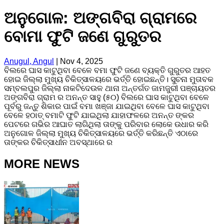
ଅନୁଗୋଳ: ଅଙ୍ଗବିରା ଗ୍ରାମରେ
ବୋମା ଫୁଟି ଜଣେ ଗୁରୁତର
Anugul, Angul
|
Nov 4, 2025
ବିଲରେ ଘାସ କାଟୁଥିବା ବେଳେ ବମା ଫୁଟି ଜଣେ ବ୍ୟକ୍ତି ଗୁରୁତର ଆହତ
ହୋଇ ଜିଲ୍ଲା ମୁଖ୍ୟ ଚିକିତ୍ସାଳୟରେ ଭର୍ତ୍ତି ହୋଇଛନ୍ତି। ସୁଚନା ମୁତାବକ
ସମ୍ବଲପୁର ଜିଲ୍ଲା ନାକଟିଦେଉଳ ଥାନା ଅନ୍ତର୍ଗତ ଜାମଜୁରୀ ପଞ୍ଚାୟତର
ଅଙ୍ଗବିରା ଗ୍ରାମ ର ଅନନ୍ତ ସାହୁ (୫୦) ବିଲରେ ଘାସ କାଟୁଥିବା ବେଳେ
ପୂର୍ବରୁ ଜନ୍ତୁ ଶିକାର ପାଇଁ ବମା ଖଞ୍ଜା ଯାଇଥିବା ବେଳେ ଘାସ କାଟୁଥିବା
ବେଳେ ହଠାତ୍ ବମାଟି ଫୁଟି ଯାଇଥିଲା ଯାହାଫଳରେ ଅନନ୍ତ ଙ୍କର
ପେଟରେ ଗଭିର ଆଘାତ ଲାଗିଥିଲା ତାଙ୍କୁ ପରିବାର ଲୋକେ ଉଧାର କରି
ଅନୁଗୋଳ ଜିଲ୍ଲା ମୁଖ୍ୟ ଚିକିତ୍ସାଳୟରେ ଭର୍ତ୍ତି କରିଛନ୍ତି ଏଠାରେ
ତାଙ୍କର ଚିକିତ୍ସାଧୀନ ଅବସ୍ଥାରେ ର
MORE NEWS