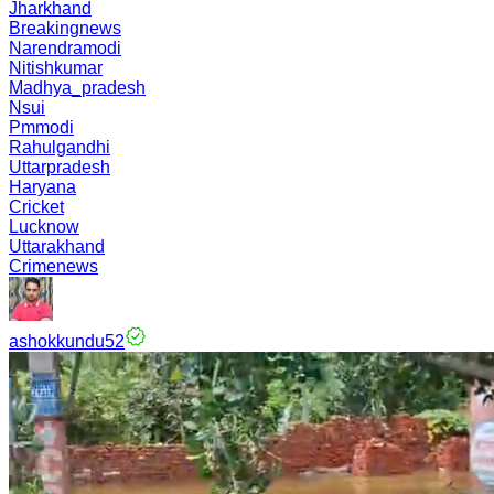
Jharkhand
Breakingnews
Narendramodi
Nitishkumar
Madhya_pradesh
Nsui
Pmmodi
Rahulgandhi
Uttarpradesh
Haryana
Cricket
Lucknow
Uttarakhand
Crimenews
ashokkundu52