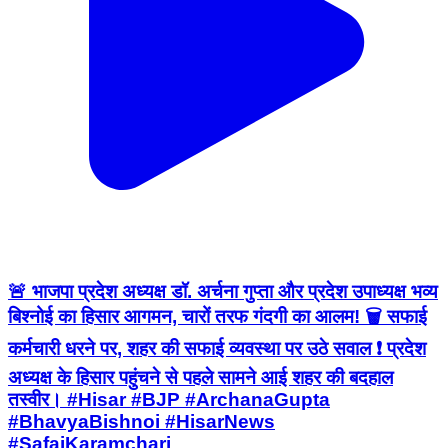
🚨 भाजपा प्रदेश अध्यक्ष डॉ. अर्चना गुप्ता और प्रदेश उपाध्यक्ष भव्य
बिश्नोई का हिसार आगमन, चारों तरफ गंदगी का आलम! 🗑️ सफाई
कर्मचारी धरने पर, शहर की सफाई व्यवस्था पर उठे सवाल ❗ प्रदेश
अध्यक्ष के हिसार पहुंचने से पहले सामने आई शहर की बदहाल
तस्वीर। #Hisar #BJP #ArchanaGupta
#BhavyaBishnoi #HisarNews
#SafaiKaramchari