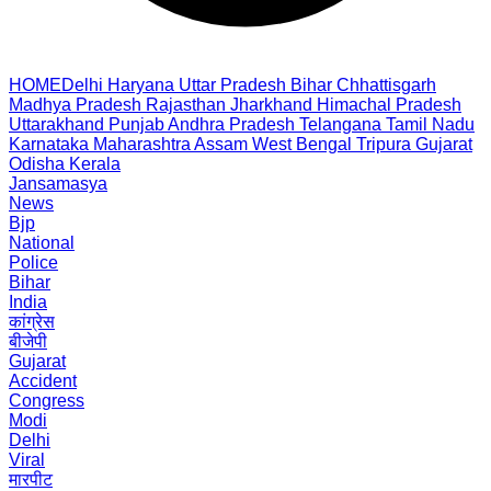
HOME
Delhi
Haryana
Uttar Pradesh
Bihar
Chhattisgarh
Madhya Pradesh
Rajasthan
Jharkhand
Himachal Pradesh
Uttarakhand
Punjab
Andhra Pradesh
Telangana
Tamil Nadu
Karnataka
Maharashtra
Assam
West Bengal
Tripura
Gujarat
Odisha
Kerala
Jansamasya
News
Bjp
National
Police
Bihar
India
कांग्रेस
बीजेपी
Gujarat
Accident
Congress
Modi
Delhi
Viral
मारपीट