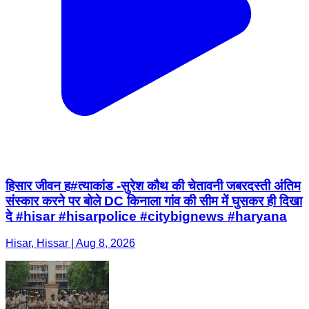
हिसार जीवन ह#त्याकांड -सुरेश कौथ की चेतावनी जबरदस्ती अंतिम
संस्कार करने पर बोले DC किनाला गांव की सीम में घुसकर ही दिखा
दे #hisar #hisarpolice #citybignews #haryana
Hisar, Hissar | Aug 8, 2026