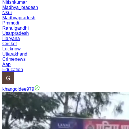
Nitishkumar
Madhya_pradesh
Nsui
Madhyapradesh
Pmmodi
Rahulgandhi
Uttarpradesh
Haryana
Cricket
Lucknow
Uttarakhand
Crimenews
Aap
Education
khangoldee979