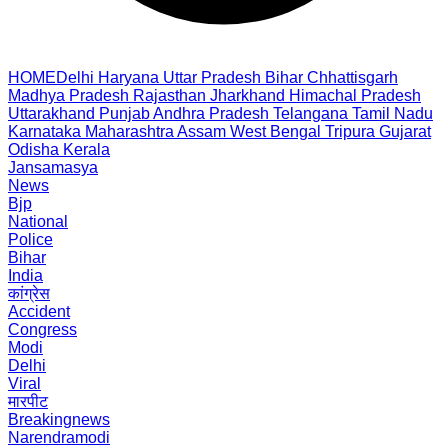
HOME
Delhi
Haryana
Uttar Pradesh
Bihar
Chhattisgarh
Madhya Pradesh
Rajasthan
Jharkhand
Himachal Pradesh
Uttarakhand
Punjab
Andhra Pradesh
Telangana
Tamil Nadu
Karnataka
Maharashtra
Assam
West Bengal
Tripura
Gujarat
Odisha
Kerala
Jansamasya
News
Bjp
National
Police
Bihar
India
कांग्रेस
Accident
Congress
Modi
Delhi
Viral
मारपीट
Breakingnews
Narendramodi