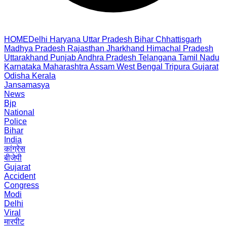
HOME
Delhi
Haryana
Uttar Pradesh
Bihar
Chhattisgarh
Madhya Pradesh
Rajasthan
Jharkhand
Himachal Pradesh
Uttarakhand
Punjab
Andhra Pradesh
Telangana
Tamil Nadu
Karnataka
Maharashtra
Assam
West Bengal
Tripura
Gujarat
Odisha
Kerala
Jansamasya
News
Bjp
National
Police
Bihar
India
कांग्रेस
बीजेपी
Gujarat
Accident
Congress
Modi
Delhi
Viral
मारपीट