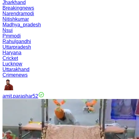
Jharkhand
Breakingnews
Narendramodi
Nitishkumar
Madhya_pradesh
Nsui
Pmmodi
Rahulgandhi
Uttarpradesh
Haryana
Cricket
Lucknow
Uttarakhand
Crimenews
amit.parashar52