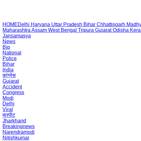
HOME
Delhi
Haryana
Uttar Pradesh
Bihar
Chhattisgarh
Madhy
Maharashtra
Assam
West Bengal
Tripura
Gujarat
Odisha
Kera
Jansamasya
News
Bjp
National
Police
Bihar
India
कांग्रेस
Gujarat
Accident
Congress
Modi
Delhi
Viral
मारपीट
Jharkhand
Breakingnews
Narendramodi
Nitishkumar