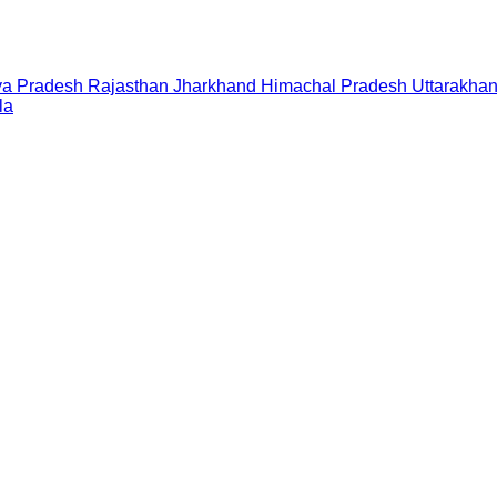
a Pradesh
Rajasthan
Jharkhand
Himachal Pradesh
Uttarakha
la