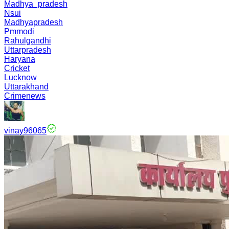
Madhya_pradesh
Nsui
Madhyapradesh
Pmmodi
Rahulgandhi
Uttarpradesh
Haryana
Cricket
Lucknow
Uttarakhand
Crimenews
vinay96065