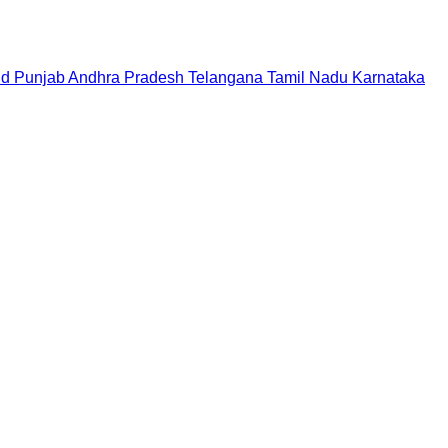
nd
Punjab
Andhra Pradesh
Telangana
Tamil Nadu
Karnataka