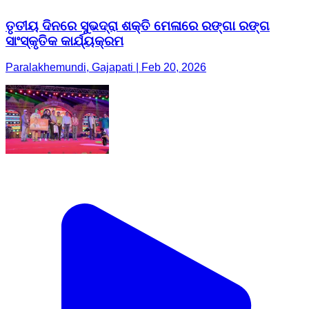
ତୃତୀୟ ଦିନରେ ସୁଭଦ୍ରା ଶକ୍ତି ମେଳାରେ ରଙ୍ଗା ରଙ୍ଗ
ସାଂସ୍କୃତିକ କାର୍ଯ୍ୟକ୍ରମ
Paralakhemundi, Gajapati | Feb 20, 2026