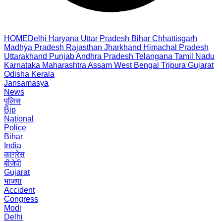
HOME
Delhi
Haryana
Uttar Pradesh
Bihar
Chhattisgarh
Madhya Pradesh
Rajasthan
Jharkhand
Himachal Pradesh
Uttarakhand
Punjab
Andhra Pradesh
Telangana
Tamil Nadu
Karnataka
Maharashtra
Assam
West Bengal
Tripura
Gujarat
Odisha
Kerala
Jansamasya
News
पुलिस
Bjp
National
Police
Bihar
India
कांग्रेस
बीजेपी
Gujarat
भाजपा
Accident
Congress
Modi
Delhi