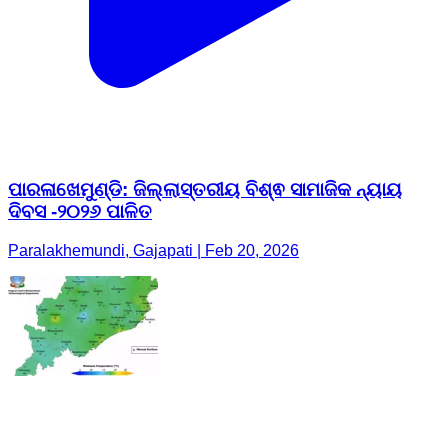
ପାରଳାଖେମୁଣ୍ଡି: ଜିଲ୍ଲାସ୍ତରୀୟ ବିଶ୍ଵ ସାମାଜିକ ନ୍ୟାୟ
ଦିବସ -୨୦୨୬ ପାଳିତ
Paralakhemundi, Gajapati | Feb 20, 2026