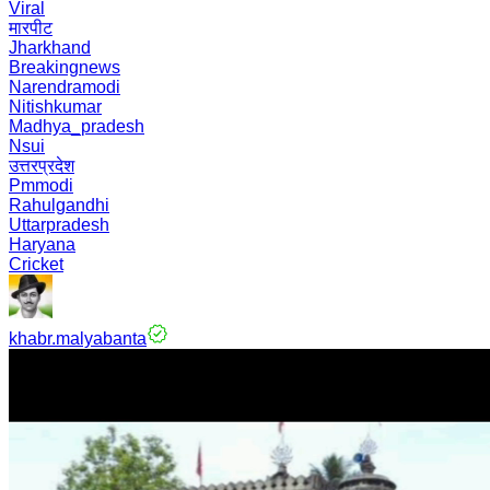
Viral
मारपीट
Jharkhand
Breakingnews
Narendramodi
Nitishkumar
Madhya_pradesh
Nsui
उत्तरप्रदेश
Pmmodi
Rahulgandhi
Uttarpradesh
Haryana
Cricket
khabr.malyabanta