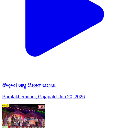
ଝିଲ୍ଲୀ ସାହୁ ଗିରଫ ଘଟଣା
Paralakhemundi, Gajapati | Jun 20, 2026