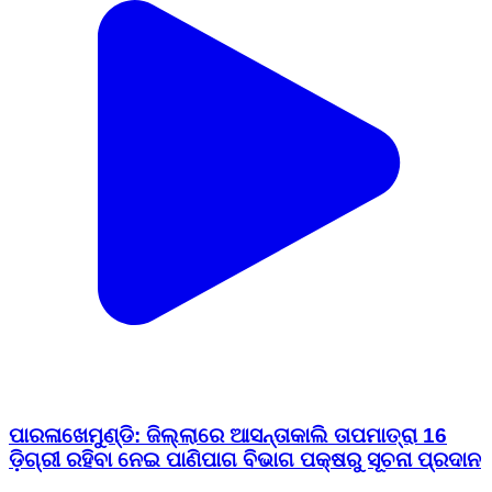
ପାରଳାଖେମୁଣ୍ଡି: ଜିଲ୍ଲାରେ ଆସନ୍ତାକାଲି ତାପମାତ୍ରା 16
ଡ଼ିଗ୍ରୀ ରହିବା ନେଇ ପାଣିପାଗ ବିଭାଗ ପକ୍ଷରୁ ସୂଚନା ପ୍ରଦାନ