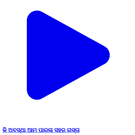
କି ଅବସ୍ଥା ଆମ ପାରଳା ସହର ରାସ୍ତା