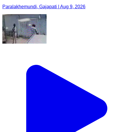
Paralakhemundi, Gajapati | Aug 9, 2026