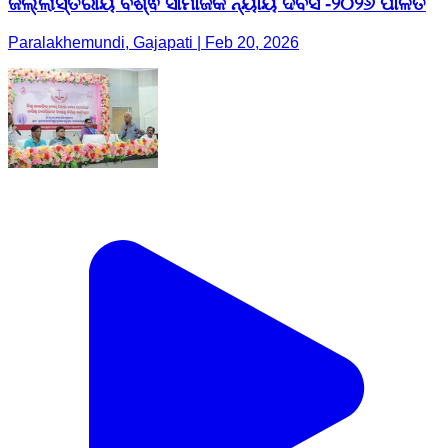
ଜିଲ୍ଲାସ୍ତରୀୟ ବିଶ୍ଵ ସାମାଜିକ ନ୍ୟାୟ ଦିବସ -୨୦୨୬ ପାଳିତ
Paralakhemundi, Gajapati | Feb 20, 2026