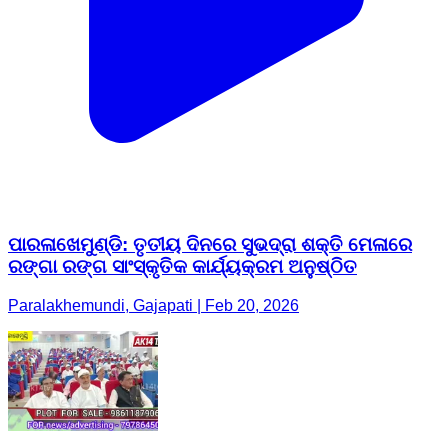
ପାରଳାଖେମୁଣ୍ଡି: ତୃତୀୟ ଦିନରେ ସୁଭଦ୍ରା ଶକ୍ତି ମେଳାରେ
ରଙ୍ଗା ରଙ୍ଗ ସାଂସ୍କୃତିକ କାର୍ଯ୍ୟକ୍ରମ ଅନୁଷ୍ଠିତ
Paralakhemundi, Gajapati | Feb 20, 2026