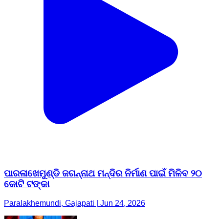
ପାରଳାଖେମୁଣ୍ଡି ଜଗନ୍ନାଥ ମନ୍ଦିର ନିର୍ମାଣ ପାଇଁ ମିଳିବ ୨୦
କୋଟି ଟଙ୍କା
Paralakhemundi, Gajapati | Jun 24, 2026