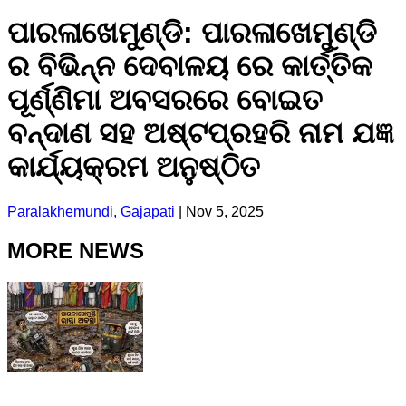
ପାରଳାଖେମୁଣ୍ଡି: ପାରଳାଖେମୁଣ୍ଡି
ର ବିଭିନ୍ନ ଦେବାଳୟ ରେ କାର୍ତ୍ତିକ
ପୂର୍ଣ୍ଣିମା ଅବସରରେ ବୋଇତ
ବନ୍ଦାଣ ସହ ଅଷ୍ଟପ୍ରହରି ନାମ ଯଜ୍ଞ
କାର୍ଯ୍ୟକ୍ରମ ଅନୁଷ୍ଠିତ
Paralakhemundi, Gajapati
|
Nov 5, 2025
MORE NEWS