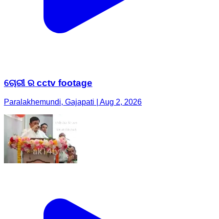
ଚୋରୀ ର cctv footage
Paralakhemundi, Gajapati | Aug 2, 2026