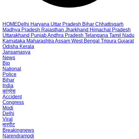
HOME
Delhi
Haryana
Uttar Pradesh
Bihar
Chhattisgarh
Madhya Pradesh
Rajasthan
Jharkhand
Himachal Pradesh
Uttarakhand
Punjab
Andhra Pradesh
Telangana
Tamil Nadu
Karnataka
Maharashtra
Assam
West Bengal
Tripura
Gujarat
Odisha
Kerala
Jansamasya
News
Bjp
National
Police
Bihar
India
कांग्रेस
Accident
Congress
Modi
Delhi
Viral
मारपीट
Breakingnews
Narendramodi