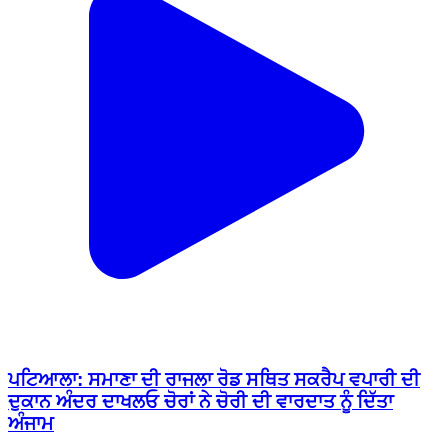
ਪਟਿਆਲਾ: ਸਮਾਣਾ ਦੀ ਰਾਜਲਾ ਰੋਡ ਸਥਿਤ ਸਕਰੈਪ ਵਪਾਰੀ ਦੀ
ਦੁਕਾਨ ਅੰਦਰ ਦਾਖਲਓ ਚੋਰਾਂ ਨੇ ਚੋਰੀ ਦੀ ਵਾਰਦਾਤ ਨੂੰ ਦਿੱਤਾ
ਅੰਜਾਮ