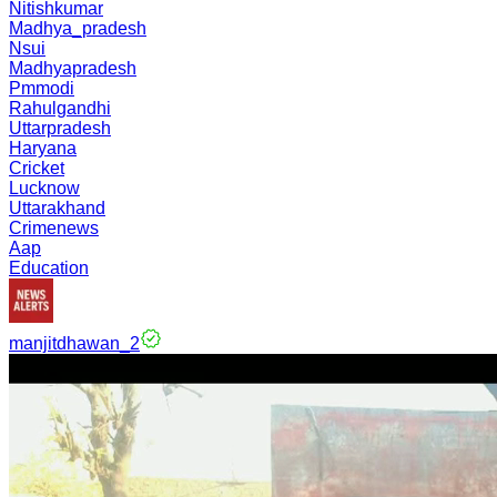
Nitishkumar
Madhya_pradesh
Nsui
Madhyapradesh
Pmmodi
Rahulgandhi
Uttarpradesh
Haryana
Cricket
Lucknow
Uttarakhand
Crimenews
Aap
Education
manjitdhawan_2