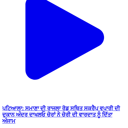
ਪਟਿਆਲਾ: ਸਮਾਣਾ ਦੀ ਰਾਜਲਾ ਰੋਡ ਸਥਿਤ ਸਕਰੈਪ ਵਪਾਰੀ ਦੀ
ਦੁਕਾਨ ਅੰਦਰ ਦਾਖਲਓ ਚੋਰਾਂ ਨੇ ਚੋਰੀ ਦੀ ਵਾਰਦਾਤ ਨੂੰ ਦਿੱਤਾ
ਅੰਜਾਮ