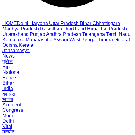
HOME
Delhi
Haryana
Uttar Pradesh
Bihar
Chhattisgarh
Madhya Pradesh
Rajasthan
Jharkhand
Himachal Pradesh
Uttarakhand
Punjab
Andhra Pradesh
Telangana
Tamil Nadu
Karnataka
Maharashtra
Assam
West Bengal
Tripura
Gujarat
Odisha
Kerala
Jansamasya
News
पुलिस
Bjp
National
Police
Bihar
India
कांग्रेस
भाजपा
Accident
Congress
Modi
Delhi
Viral
मारपीट