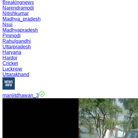
Breakingnews
Narendramodi
Nitishkumar
Madhya_pradesh
Nsui
Madhyapradesh
Pmmodi
Rahulgandhi
Uttarpradesh
Haryana
Hardoi
Cricket
Lucknow
Uttarakhand
manjitdhawan_3