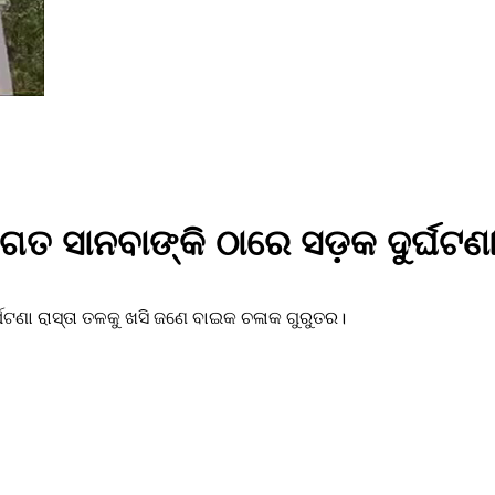
୍ତଗତ ସାନବାଙ୍କି ଠାରେ ସଡ଼କ ଦୁର୍ଘଟଣ
ର୍ଘଟଣା ରାସ୍ତା ତଳକୁ ଖସି ଜଣେ ବାଇକ ଚଳାକ ଗୁରୁତର।