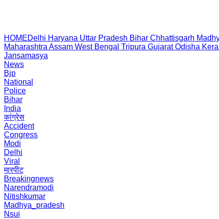
HOME
Delhi
Haryana
Uttar Pradesh
Bihar
Chhattisgarh
Madhy
Maharashtra
Assam
West Bengal
Tripura
Gujarat
Odisha
Kera
Jansamasya
News
Bjp
National
Police
Bihar
India
कांग्रेस
Accident
Congress
Modi
Delhi
Viral
मारपीट
Breakingnews
Narendramodi
Nitishkumar
Madhya_pradesh
Nsui