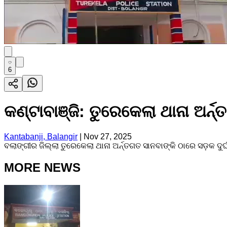
6
କଣ୍ଟାବାଞ୍ଜି: ତୁରେକେଲା ଥାନା ଅର୍ନ
Kantabanji, Balangir
|
Nov 27, 2025
ବଲାଙ୍ଗୀର ଜିଲ୍ଲା ତୁରେକେଲା ଥାନା ଅର୍ନ୍ତଗତ ସାନବାଙ୍କି ଠାରେ ସଡ଼କ ଦୁ
MORE NEWS