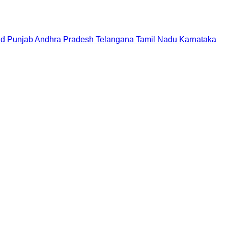
nd
Punjab
Andhra Pradesh
Telangana
Tamil Nadu
Karnataka