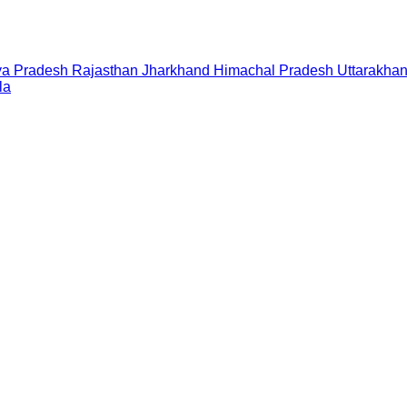
a Pradesh
Rajasthan
Jharkhand
Himachal Pradesh
Uttarakha
la