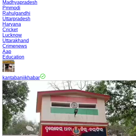
Madhyapradesh
Pmmodi
Rahulgandhi
Uttarpradesh
Haryana
Cricket
Lucknow
Uttarakhand
Crimenews
Aap
Education
kantabanjikhabar