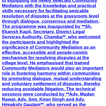
of equipping the newly selected Community
Mediators with the knowledge and practical
skills necessary for facilitating amicable
resolution of disputes at the grassroots level
through dialogue, consensus and mediation.
The programme was inaugurated by **Sh.
Ekansh Kapil, Secretary, District Legal
Services Authority, Chamba**, who welcomed
the participants and highlighted the
significance of Community Mediation as an
effective, accessible and people-centric
mechanism for resolving disputes at the
village level. He emphasised that trained
Community Mediators would play an important
role in fostering harmony within communities
by promoting dialogue, mutual understanding
and voluntary settlement of disputes, thereby
reducing avoidable litigation. The technical
sessions were conducted by **Adv. Madan
Rawat, Adv. Smt. Kiran Singh and Adv.
Himakshi Gautam**, who served as the