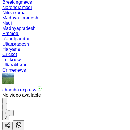
Breakingnews
Narendramodi
Nitishkumar
Madhya_pradesh
Nsui
Madhyapradesh
Pmmodi
Rahulgandhi
Uttarpradesh
Haryana
Cricket
Lucknow
Uttarakhand
Crimenews
chamba.express
No video available
3