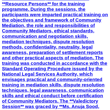
**Resource Persons** for the training
programme. During the sessions, the
participants were imparted practical training on
the objectives and framework of Community
Mediation, the role and responsibilities of
Community Mediators, ethical standards,
communication and negotiation skills,
mediation techniques, dispute resolution
methods, confidentiality, neutrality, legal
awareness, preparation of settlement reports
and other practical aspects of mediation. The
training was conducted in accordance with the
Standard Operating Procedure issued by the
National Legal Services Authority, which
envisages practical and community-oriented
training in mediation skills, dispute resolution
techniques, legal awareness, communication
skills and ethical conduct before certification
of Community Mediators. The **Valedictory
Session** was graced by **Ms. Anuja Sood,