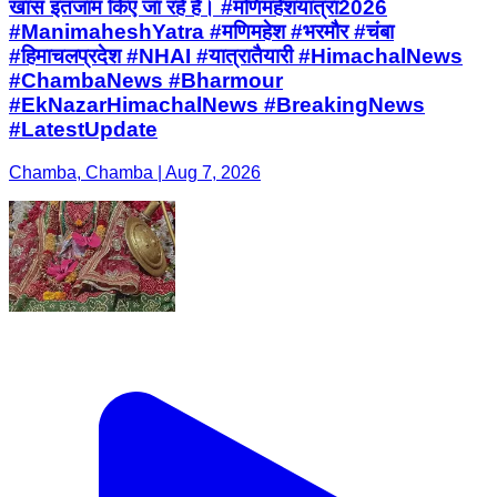
खास इंतजाम किए जा रहे हैं। #मणिमहेशयात्रा2026
#ManimaheshYatra #मणिमहेश #भरमौर #चंबा
#हिमाचलप्रदेश #NHAI #यात्रातैयारी #HimachalNews
#ChambaNews #Bharmour
#EkNazarHimachalNews #BreakingNews
#LatestUpdate
Chamba, Chamba | Aug 7, 2026