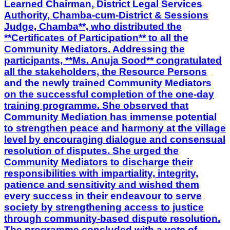
Learned Chairman, District Legal Services
Authority, Chamba-cum-District & Sessions
Judge, Chamba**, who distributed the
**Certificates of Participation** to all the
Community Mediators. Addressing the
participants, **Ms. Anuja Sood** congratulated
all the stakeholders, the Resource Persons
and the newly trained Community Mediators
on the successful completion of the one-day
training programme. She observed that
Community Mediation has immense potential
to strengthen peace and harmony at the village
level by encouraging dialogue and consensual
resolution of disputes. She urged the
Community Mediators to discharge their
responsibilities with impartiality, integrity,
patience and sensitivity and wished them
every success in their endeavour to serve
society by strengthening access to justice
through community-based dispute resolution.
The programme concluded with a vote of