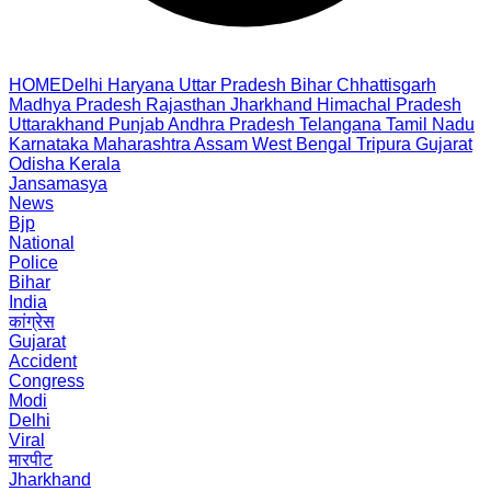
HOME
Delhi
Haryana
Uttar Pradesh
Bihar
Chhattisgarh
Madhya Pradesh
Rajasthan
Jharkhand
Himachal Pradesh
Uttarakhand
Punjab
Andhra Pradesh
Telangana
Tamil Nadu
Karnataka
Maharashtra
Assam
West Bengal
Tripura
Gujarat
Odisha
Kerala
Jansamasya
News
Bjp
National
Police
Bihar
India
कांग्रेस
Gujarat
Accident
Congress
Modi
Delhi
Viral
मारपीट
Jharkhand