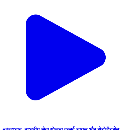
■कंडाघाट :राष्ट्रीय सेवा योजना इकाई चायल और रोडोडेंड्रोन