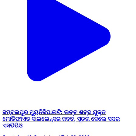
ସମ୍ବଲପୁର ମ୍ୟୁନିସିପାଲଟି: ଉଚ୍ଚ ଶବ୍ଦ ଯୁକ୍ତ
ମୋଡିଫାଏଡ ସାଇଲେନ୍ସର ଜବତ, ସୂଚନା ଦେଲେ ସଦର
ଏସଡିପିଓ