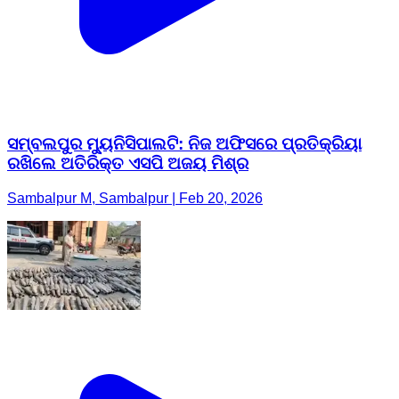
ସମ୍ବଲପୁର ମ୍ୟୁନିସିପାଲଟି: ନିଜ ଅଫିସରେ ପ୍ରତିକ୍ରିୟା
ରଖିଲେ ଅତିରିକ୍ତ ଏସପି ଅଜୟ ମିଶ୍ର
Sambalpur M, Sambalpur | Feb 20, 2026