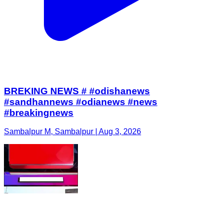
BREKING NEWS # #odishanews
#sandhannews #odianews #news
#breakingnews
Sambalpur M, Sambalpur | Aug 3, 2026