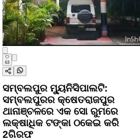
63
ସମ୍ବଲପୁର ମ୍ୟୁନିସିପାଲଟି:
ସମ୍ବଲପୁରର କ୍ଷେତରାଜପୁର
ଥାନାଞ୍ଚଳରେ ଏକ ସୋ ରୁମରେ
ଲକ୍ଷାଧିକ ଟଙ୍କା ଠକେଇ କରି
2ଗିରଫ