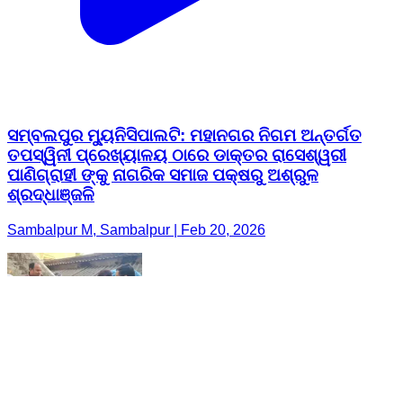
ସମ୍ବଲପୁର ମ୍ୟୁନିସିପାଲଟି: ମହାନଗର ନିଗମ ଅନ୍ତର୍ଗତ
ତପସ୍ୱିନୀ ପ୍ରେଖ୍ୟାଳୟ ଠାରେ ଡାକ୍ତର ରାସେଶ୍ୱରୀ
ପାଣିଗ୍ରାହୀ ଙ୍କୁ ନାଗରିକ ସମାଜ ପକ୍ଷରୁ ଅଶ୍ରୁଳ
ଶ୍ରଦ୍ଧାଞ୍ଜଳି
Sambalpur M, Sambalpur | Feb 20, 2026