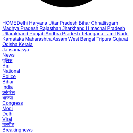
HOME
Delhi
Haryana
Uttar Pradesh
Bihar
Chhattisgarh
Madhya Pradesh
Rajasthan
Jharkhand
Himachal Pradesh
Uttarakhand
Punjab
Andhra Pradesh
Telangana
Tamil Nadu
Karnataka
Maharashtra
Assam
West Bengal
Tripura
Gujarat
Odisha
Kerala
Jansamasya
News
पुलिस
Bjp
National
Police
Bihar
India
कांग्रेस
भाजपा
Congress
Modi
Delhi
Viral
मारपीट
Breakingnews