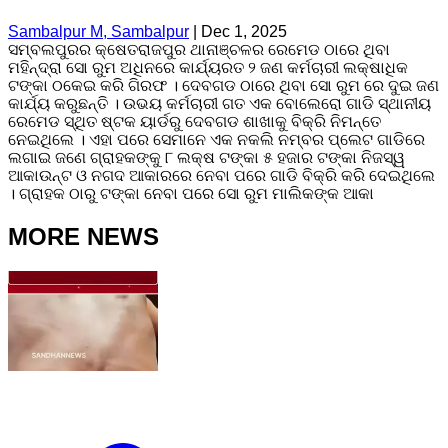
Sambalpur M, Sambalpur
|
Dec 1, 2025
ସମ୍ବଲପୁରର କ୍ଷେତରାଜପୁର ଥାନାଞ୍ଚଳର ରେମେଡ ଠାରେ ଥିବା
ମହିନ୍ଦ୍ରା ସୋ ରୁମ ଅଧିନରେ କାର୍ଯ୍ୟରତ ୨ ଜଣ କର୍ମଚାରୀ ଲକ୍ଷାଧିକ
ଟଙ୍କା ଠକେଇ କରି ଗିରଫ । ଦେବଗଡ ଠାରେ ଥିବା ସୋ ରୁମ ରେ ଦୁଇ ଜଣ
କାର୍ଯ୍ୟ କରୁଛନ୍ତି । ଉଭୟ କର୍ମଚାରୀ ଗତ ଏକ ବୋଲେରୋ ଗାଡି ସ୍ଥାନୀୟ
ରେମେଡ ସ୍ଥିତ ଷ୍ଟକ ୟାର୍ଡରୁ ଦେବଗଡ ଶାଖାକୁ ବିକ୍ରି ନିମନ୍ତେ
ନେଇଥିଲେ । ଏହା ପରେ ସେମାନେ ଏକ ନକଲି ନମ୍ବର ପ୍ଲେଟ ଗାଡିରେ
ଲଗାଇ ଜଣେ ଗ୍ରାହକଙ୍କୁ ୮ ଲକ୍ଷ ଟଙ୍କା ୫ ହଜାର ଟଙ୍କା ନିଜସ୍ୱ
ଆକାଉନ୍ଟ ଓ ନଗଦ ଆକାରରେ ନେବା ପରେ ଗାଡି ବିକ୍ରି କରି ଦେଇଥିଲେ
। ଗ୍ରାହକ ଠାରୁ ଟଙ୍କା ନେବା ପରେ ସୋ ରୁମ ମାଲିକଙ୍କ ଆକା
MORE NEWS