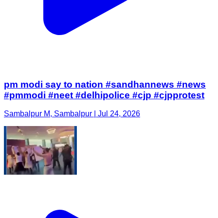
pm modi say to nation #sandhannews #news
#pmmodi #neet #delhipolice #cjp #cjpprotest
Sambalpur M, Sambalpur | Jul 24, 2026