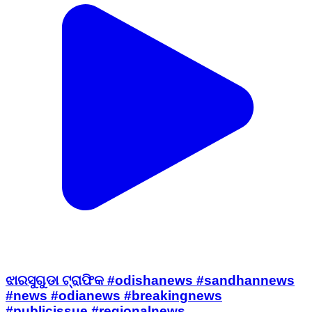
ଝାରସୁଗୁଡା ଟ୍ରାଫିକ #odishanews #sandhannews
#news #odianews #breakingnews
#publicissue #regionalnews