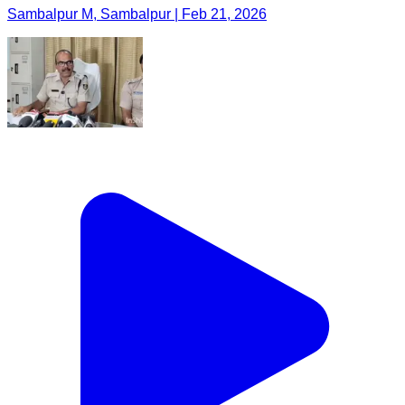
Sambalpur M, Sambalpur | Feb 21, 2026