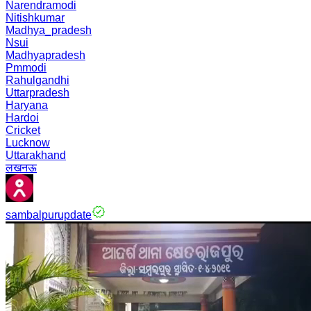
Narendramodi
Nitishkumar
Madhya_pradesh
Nsui
Madhyapradesh
Pmmodi
Rahulgandhi
Uttarpradesh
Haryana
Hardoi
Cricket
Lucknow
Uttarakhand
लखनऊ
sambalpurupdate