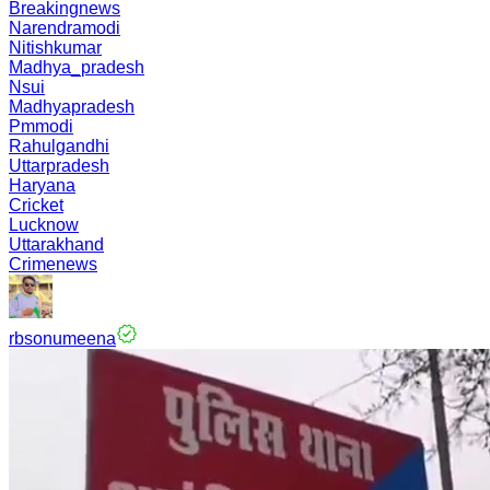
Breakingnews
Narendramodi
Nitishkumar
Madhya_pradesh
Nsui
Madhyapradesh
Pmmodi
Rahulgandhi
Uttarpradesh
Haryana
Cricket
Lucknow
Uttarakhand
Crimenews
rbsonumeena