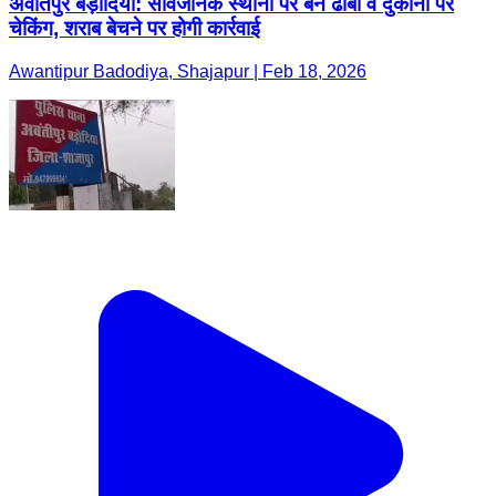
अवंतिपुर बड़ोदिया: सार्वजनिक स्थानों पर बने ढाबों व दुकानों पर
चेकिंग, शराब बेचने पर होगी कार्रवाई
Awantipur Badodiya, Shajapur | Feb 18, 2026