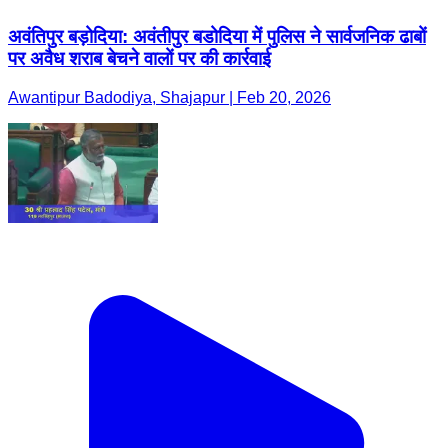
अवंतिपुर बड़ोदिया: अवंतीपुर बडोदिया में पुलिस ने सार्वजनिक ढाबों
पर अवैध शराब बेचने वालों पर की कार्रवाई
Awantipur Badodiya, Shajapur | Feb 20, 2026