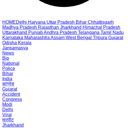
HOME
Delhi
Haryana
Uttar Pradesh
Bihar
Chhattisgarh
Madhya Pradesh
Rajasthan
Jharkhand
Himachal Pradesh
Uttarakhand
Punjab
Andhra Pradesh
Telangana
Tamil Nadu
Karnataka
Maharashtra
Assam
West Bengal
Tripura
Gujarat
Odisha
Kerala
Jansamasya
News
Bjp
National
Police
Bihar
India
कांग्रेस
Gujarat
Accident
Congress
Modi
Delhi
Viral
मारपीट
Jharkhand