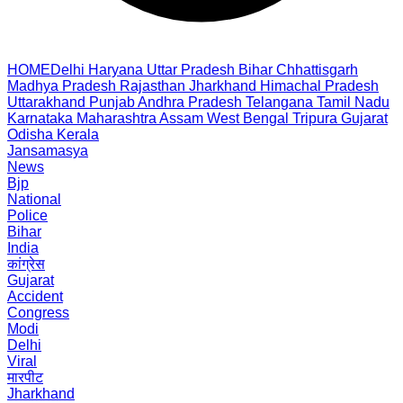
HOME
Delhi
Haryana
Uttar Pradesh
Bihar
Chhattisgarh
Madhya Pradesh
Rajasthan
Jharkhand
Himachal Pradesh
Uttarakhand
Punjab
Andhra Pradesh
Telangana
Tamil Nadu
Karnataka
Maharashtra
Assam
West Bengal
Tripura
Gujarat
Odisha
Kerala
Jansamasya
News
Bjp
National
Police
Bihar
India
कांग्रेस
Gujarat
Accident
Congress
Modi
Delhi
Viral
मारपीट
Jharkhand