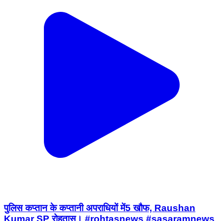
पुलिस कप्तान के कप्तानी अपराधियों में5 खौफ, Raushan
Kumar SP रोहतास। #rohtasnews #sasaramnews