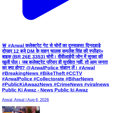
🚨 #Arwal कलेक्ट्रेट गेट से चोरों का दुस्साहस! दिनदहाड़े
दोपहर 12 बजे DM के वाहन चालक कमलेश सिंह की स्प्लेंडर+
बाइक (BR 26E 3353) चोरी। वीवीआईपी जोन में सुरक्षा की
खुली पोल। जब कलेक्ट्रेट परिसर ही सुरक्षित नहीं, तो आम जनता
का क्या होगा? @ArwalPolice संज्ञान लें। #Arwal
#BreakingNews #BikeTheft #CCTV
#ArwalPolice #Collectorate #BiharNews
#PublicKiAwaazNews #CrimeNews #viralnews
Public Ki Awaz - News Public ki Awaz
Arwal, Arwal | Aug 6, 2026