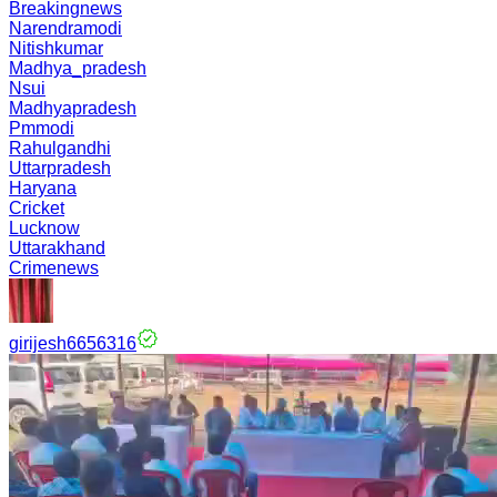
Breakingnews
Narendramodi
Nitishkumar
Madhya_pradesh
Nsui
Madhyapradesh
Pmmodi
Rahulgandhi
Uttarpradesh
Haryana
Cricket
Lucknow
Uttarakhand
Crimenews
girijesh6656316