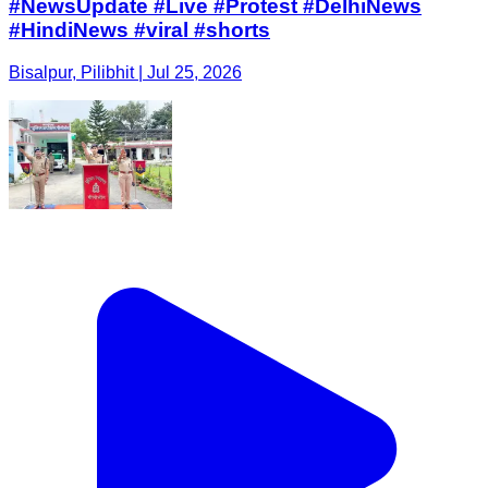
#NewsUpdate #Live #Protest #DelhiNews
#HindiNews #viral #shorts
Bisalpur, Pilibhit | Jul 25, 2026