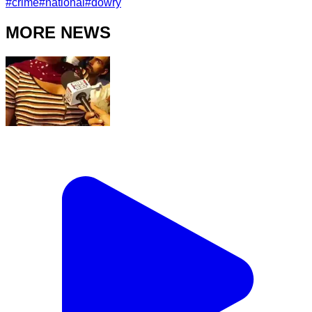
#
crime
#
national
#
dowry
MORE NEWS