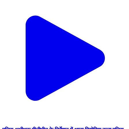
पुलिस अधीक्षक पीलीभीत के निर्देशन में थाना दियोरिया कला पुलिस
द्वारा अपराध नियंत्रण, शान्ति एवं कानून-व्यवस्था सुदृढ़ बनाए रखने
हेतु मुख्य मार्गों, बाजारों व भीड़-भाड़ वाले क्षेत्रों में फुट पेट्रोलिंग कर
सतर्क निगरानी की गई। #UPPolice
https://t.co/b9wtfrBUgq