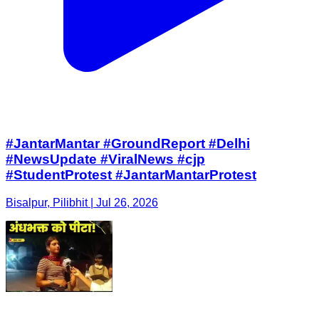
#JantarMantar #GroundReport #Delhi
#NewsUpdate #ViralNews #cjp
#StudentProtest #JantarMantarProtest
Bisalpur, Pilibhit | Jul 26, 2026