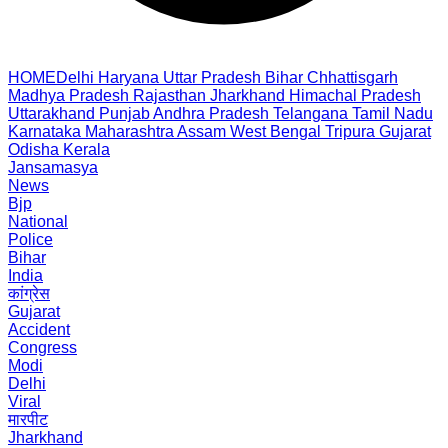
HOME
Delhi
Haryana
Uttar Pradesh
Bihar
Chhattisgarh
Madhya Pradesh
Rajasthan
Jharkhand
Himachal Pradesh
Uttarakhand
Punjab
Andhra Pradesh
Telangana
Tamil Nadu
Karnataka
Maharashtra
Assam
West Bengal
Tripura
Gujarat
Odisha
Kerala
Jansamasya
News
Bjp
National
Police
Bihar
India
कांग्रेस
Gujarat
Accident
Congress
Modi
Delhi
Viral
मारपीट
Jharkhand