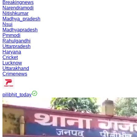
Breakingnews
Narendramodi
Nitishkumar
Madhya_pradesh
Nsui
Madhyapradesh
Pmmodi
Rahulgandhi
Uttarpradesh
Haryana
Cricket
Lucknow
Uttarakhand
Crimenews
pilibhit_today