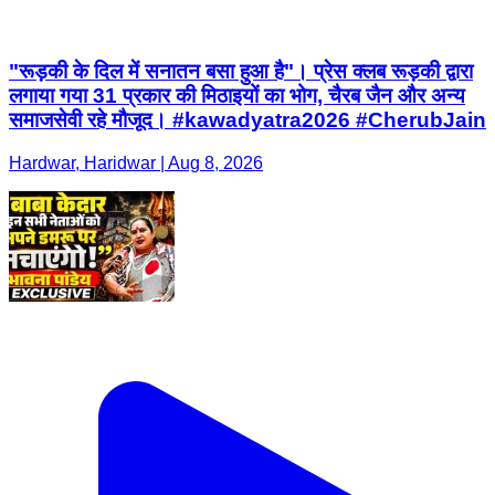
"रूड़की के दिल में सनातन बसा हुआ है"। प्रेस क्लब रूड़की द्वारा
लगाया गया 31 प्रकार की मिठाइयों का भोग, चैरब जैन और अन्य
समाजसेवी रहे मौजूद। #kawadyatra2026 #CherubJain
Hardwar, Haridwar | Aug 8, 2026