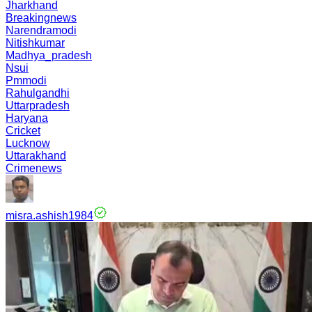
Jharkhand
Breakingnews
Narendramodi
Nitishkumar
Madhya_pradesh
Nsui
Pmmodi
Rahulgandhi
Uttarpradesh
Haryana
Cricket
Lucknow
Uttarakhand
Crimenews
misra.ashish1984