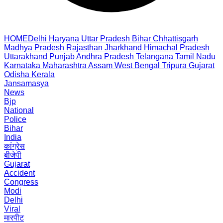
HOME
Delhi
Haryana
Uttar Pradesh
Bihar
Chhattisgarh
Madhya Pradesh
Rajasthan
Jharkhand
Himachal Pradesh
Uttarakhand
Punjab
Andhra Pradesh
Telangana
Tamil Nadu
Karnataka
Maharashtra
Assam
West Bengal
Tripura
Gujarat
Odisha
Kerala
Jansamasya
News
Bjp
National
Police
Bihar
India
कांग्रेस
बीजेपी
Gujarat
Accident
Congress
Modi
Delhi
Viral
मारपीट