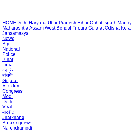
HOME
Delhi
Haryana
Uttar Pradesh
Bihar
Chhattisgarh
Madhy
Maharashtra
Assam
West Bengal
Tripura
Gujarat
Odisha
Kera
Jansamasya
News
Bjp
National
Police
Bihar
India
कांग्रेस
बीजेपी
Gujarat
Accident
Congress
Modi
Delhi
Viral
मारपीट
Jharkhand
Breakingnews
Narendramodi