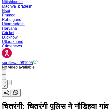
Nitishkumar
Madhya_pradesh
Nsui
Pmmodi
Rahulgandhi
Uttarpradesh
Haryana
Cricket
Lucknow
Uttarakhand
Crimenews
suniltiwari081995
No video available
2
चितरंगी: चितरंगी पुलिस ने नौडिहवा गा