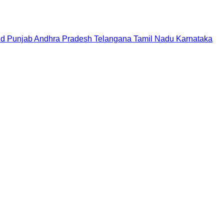
nd
Punjab
Andhra Pradesh
Telangana
Tamil Nadu
Karnataka