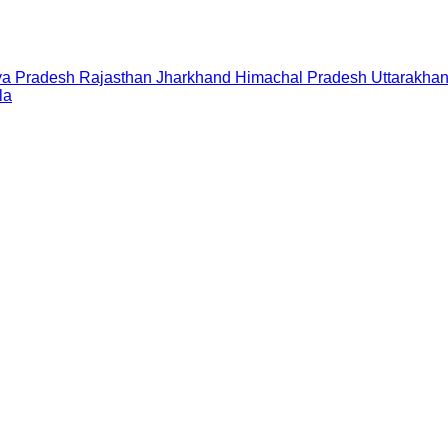
a Pradesh
Rajasthan
Jharkhand
Himachal Pradesh
Uttarakha
la