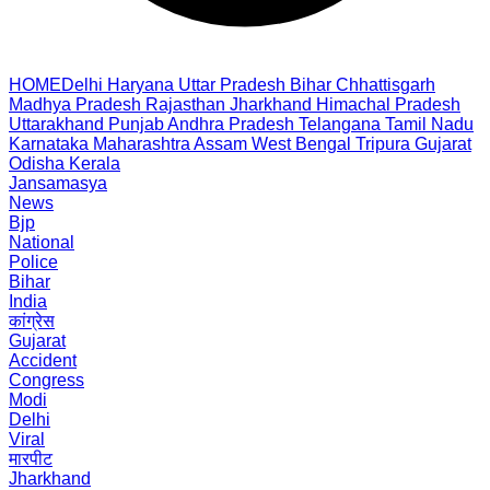
HOME
Delhi
Haryana
Uttar Pradesh
Bihar
Chhattisgarh
Madhya Pradesh
Rajasthan
Jharkhand
Himachal Pradesh
Uttarakhand
Punjab
Andhra Pradesh
Telangana
Tamil Nadu
Karnataka
Maharashtra
Assam
West Bengal
Tripura
Gujarat
Odisha
Kerala
Jansamasya
News
Bjp
National
Police
Bihar
India
कांग्रेस
Gujarat
Accident
Congress
Modi
Delhi
Viral
मारपीट
Jharkhand