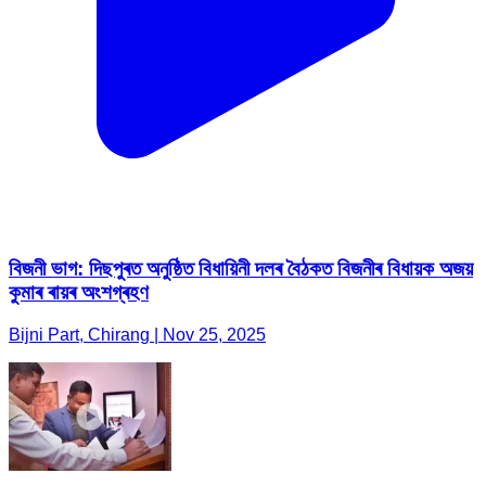
বিজনী ভাগ: দিছপুৰত অনুষ্ঠিত বিধায়িনী দলৰ বৈঠকত বিজনীৰ বিধায়ক অজয়
কুমাৰ ৰায়ৰ অংশগ্ৰহণ
Bijni Part, Chirang | Nov 25, 2025