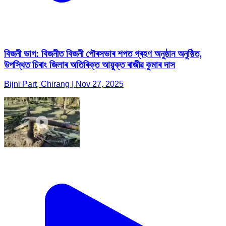
বিজনী ভাগ: বিজনীত বিজনী পৌৰসভাৰ শপত গ্ৰহণ অনুষ্ঠান অনুষ্ঠিত,
উপস্থিত চিৰাং জিলাৰ অতিৰিক্ত আয়ুক্ত ৰাজীৱ কুমাৰ দাস
Bijni Part, Chirang | Nov 27, 2025