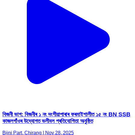
বিজনী ভাগ: বিজনীৰ ১ নং দংশীয়াপাৰাৰ ফৰমাইশালীত ১৫ নং BN SSB
কাজলগাঁওৰ উদ্যোগত ভলীবল প্ৰতিযোগিতা অনুষ্ঠিত
Bijni Part, Chirang | Nov 28, 2025