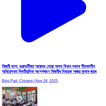
বিজনী ভাগ: গুৱাহাটীৰত আৰম্ভ হোৱা অসম বিধান সভাৰ শীতকালীন
অধিৱেশনত দ্বিতীয়দিনা অংশগ্ৰহণ বিজনীৰ বিধায়ক অজয় কুমাৰ ৰায়ৰ
Bijni Part, Chirang | Nov 26, 2025