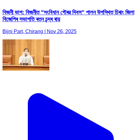
বিজনী ভাগ: বিজনীত "সংবিধান গৌৰৱ দিবস" পালন উপস্থিত চিৰাং জিলা
বিজেপিৰ সভাপতি ৰতন চন্দ্ৰ ৰায়
Bijni Part, Chirang | Nov 26, 2025