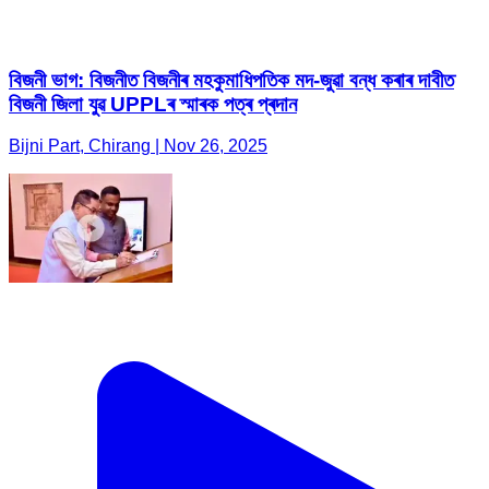
বিজনী ভাগ: বিজনীত বিজনীৰ মহকুমাধিপতিক মদ-জুৱা বন্ধ কৰাৰ দাবীত
বিজনী জিলা যুৱ UPPLৰ স্মাৰক পত্ৰ প্ৰদান
Bijni Part, Chirang | Nov 26, 2025