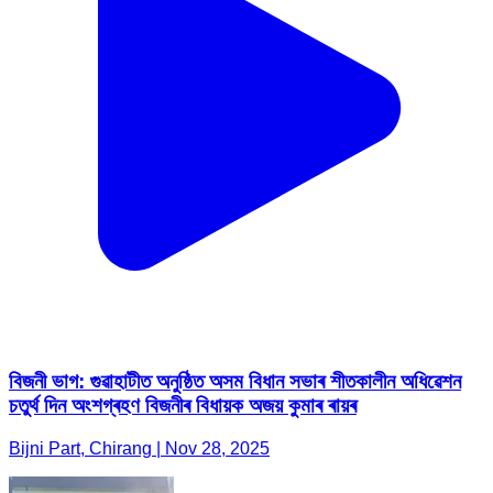
বিজনী ভাগ: গুৱাহাটীত অনুষ্ঠিত অসম বিধান সভাৰ শীতকালীন অধিৱেশন
চতুৰ্থ দিন অংশগ্ৰহণ বিজনীৰ বিধায়ক অজয় কুমাৰ ৰায়ৰ
Bijni Part, Chirang | Nov 28, 2025