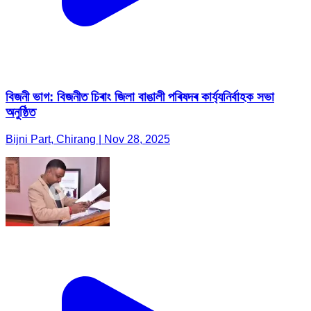
বিজনী ভাগ: বিজনীত চিৰাং জিলা বাঙালী পৰিষদৰ কাৰ্য্যনিৰ্বাহক সভা
অনুষ্ঠিত
Bijni Part, Chirang | Nov 28, 2025