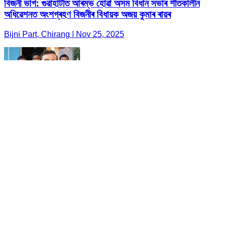
বিজনী ভাগ: গুৱাহাটীত আৰম্ভ হোৱা অসম বিধান সভাৰ শীতকালীন
অধিৱেশনত অংশগ্ৰহণ বিজনীৰ বিধায়ক অজয় কুমাৰ ৰায়ৰ
Bijni Part, Chirang | Nov 25, 2025