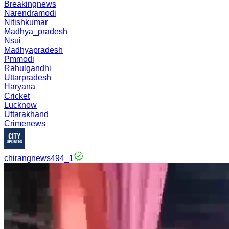
Breakingnews
Narendramodi
Nitishkumar
Madhya_pradesh
Nsui
Madhyapradesh
Pmmodi
Rahulgandhi
Uttarpradesh
Haryana
Cricket
Lucknow
Uttarakhand
Crimenews
chirangnews494_1