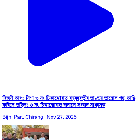
বিজনী ভাগ: নিশা ৩ নং চিকাঝোৰাত বন্যহস্তীৰ তাণ্ডৱ তামোল গছ ভাঙি
কৰিলে তহিলং ৩ নং চিকাঝোৰাত জনালে সংবাদ মাধ্যমক
Bijni Part, Chirang | Nov 27, 2025