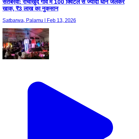
सतबरवा: रांचीखुर्द गांव में 100 क्विंटल से ज्यादा धान जलकर
खाक, ₹3 लाख का नुकसान
Satbarwa, Palamu | Feb 13, 2026