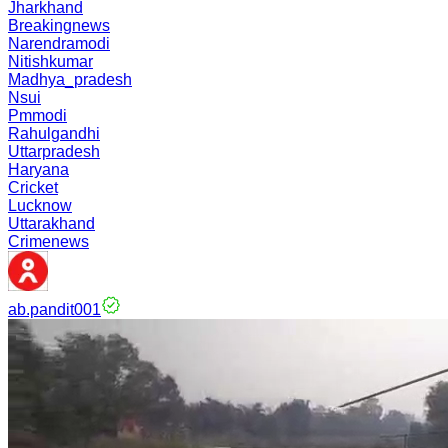
Jharkhand
Breakingnews
Narendramodi
Nitishkumar
Madhya_pradesh
Nsui
Pmmodi
Rahulgandhi
Uttarpradesh
Haryana
Cricket
Lucknow
Uttarakhand
Crimenews
ab.pandit001