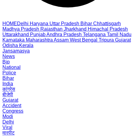
HOME
Delhi
Haryana
Uttar Pradesh
Bihar
Chhattisgarh
Madhya Pradesh
Rajasthan
Jharkhand
Himachal Pradesh
Uttarakhand
Punjab
Andhra Pradesh
Telangana
Tamil Nadu
Karnataka
Maharashtra
Assam
West Bengal
Tripura
Gujarat
Odisha
Kerala
Jansamasya
News
Bjp
National
Police
Bihar
India
कांग्रेस
बीजेपी
Gujarat
Accident
Congress
Modi
Delhi
Viral
मारपीट