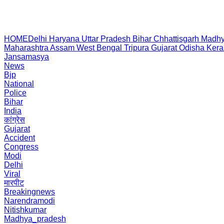
HOME
Delhi
Haryana
Uttar Pradesh
Bihar
Chhattisgarh
Madhy
Maharashtra
Assam
West Bengal
Tripura
Gujarat
Odisha
Kera
Jansamasya
News
Bjp
National
Police
Bihar
India
कांग्रेस
Gujarat
Accident
Congress
Modi
Delhi
Viral
मारपीट
Breakingnews
Narendramodi
Nitishkumar
Madhya_pradesh