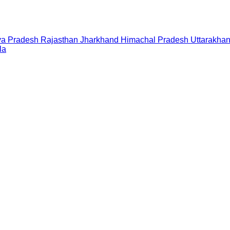
a Pradesh
Rajasthan
Jharkhand
Himachal Pradesh
Uttarakha
la