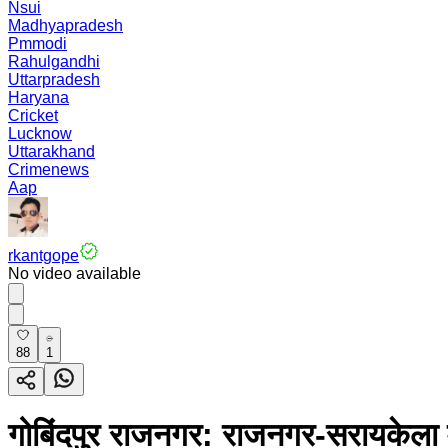
Nsui
Madhyapradesh
Pmmodi
Rahulgandhi
Uttarpradesh
Haryana
Cricket
Lucknow
Uttarakhand
Crimenews
Aap
rkantgope
No video available
88
1
गोबिंदपुर राजनगर: राजनगर-सरायकेला मा