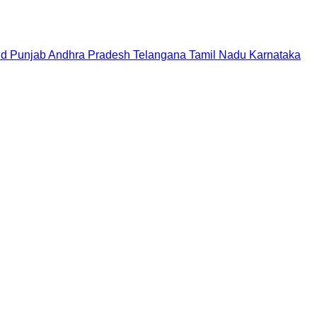
nd
Punjab
Andhra Pradesh
Telangana
Tamil Nadu
Karnataka