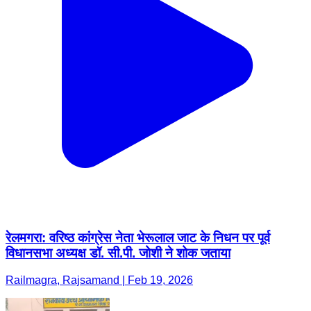
रेलमगरा: वरिष्ठ कांग्रेस नेता भेरूलाल जाट के निधन पर पूर्व
विधानसभा अध्यक्ष डॉ. सी.पी. जोशी ने शोक जताया
Railmagra, Rajsamand | Feb 19, 2026