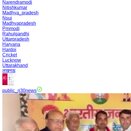
Narendramodi
Nitishkumar
Madhya_pradesh
Nsui
Madhyapradesh
Pmmodi
Rahulgandhi
Uttarpradesh
Haryana
Hardoi
Cricket
Lucknow
Uttarakhand
लखनऊ
public_rj30news