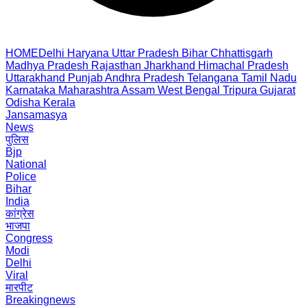
HOME
Delhi
Haryana
Uttar Pradesh
Bihar
Chhattisgarh
Madhya Pradesh
Rajasthan
Jharkhand
Himachal Pradesh
Uttarakhand
Punjab
Andhra Pradesh
Telangana
Tamil Nadu
Karnataka
Maharashtra
Assam
West Bengal
Tripura
Gujarat
Odisha
Kerala
Jansamasya
News
पुलिस
Bjp
National
Police
Bihar
India
कांग्रेस
भाजपा
Congress
Modi
Delhi
Viral
मारपीट
Breakingnews