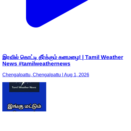
இரவில் கொட்டி தீர்க்கும் கனமழை! | Tamil Weather
News #tamilweathernews
Chengalpattu, Chengalpattu | Aug 1, 2026