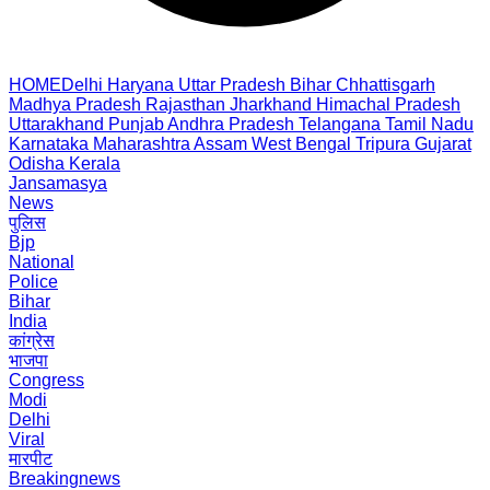
HOME
Delhi
Haryana
Uttar Pradesh
Bihar
Chhattisgarh
Madhya Pradesh
Rajasthan
Jharkhand
Himachal Pradesh
Uttarakhand
Punjab
Andhra Pradesh
Telangana
Tamil Nadu
Karnataka
Maharashtra
Assam
West Bengal
Tripura
Gujarat
Odisha
Kerala
Jansamasya
News
पुलिस
Bjp
National
Police
Bihar
India
कांग्रेस
भाजपा
Congress
Modi
Delhi
Viral
मारपीट
Breakingnews