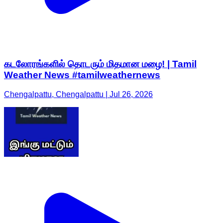
கடலோரங்களில் தொடரும் மிதமான மழை! | Tamil
Weather News #tamilweathernews
Chengalpattu, Chengalpattu | Jul 26, 2026