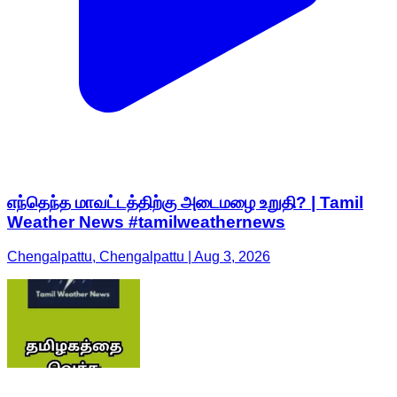
எந்தெந்த மாவட்டத்திற்கு அடைமழை உறுதி? | Tamil
Weather News #tamilweathernews
Chengalpattu, Chengalpattu | Aug 3, 2026