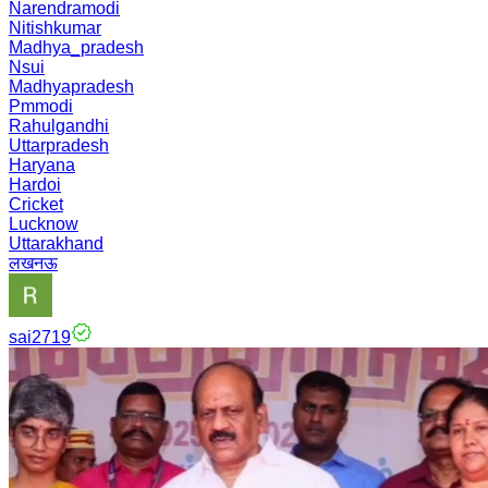
Narendramodi
Nitishkumar
Madhya_pradesh
Nsui
Madhyapradesh
Pmmodi
Rahulgandhi
Uttarpradesh
Haryana
Hardoi
Cricket
Lucknow
Uttarakhand
लखनऊ
sai2719