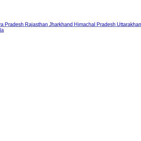
a Pradesh
Rajasthan
Jharkhand
Himachal Pradesh
Uttarakha
la