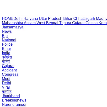
HOME
Delhi
Haryana
Uttar Pradesh
Bihar
Chhattisgarh
Madhy
Maharashtra
Assam
West Bengal
Tripura
Gujarat
Odisha
Kera
Jansamasya
News
Bjp
National
Police
Bihar
India
कांग्रेस
बीजेपी
Gujarat
Accident
Congress
Modi
Delhi
Viral
मारपीट
Jharkhand
Breakingnews
Narendramodi