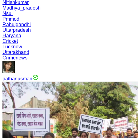
Nitishkumar
Madhya_pradesh
Nsui
Pmmodi
Rahulgandhi
Uttarpradesh
Haryana
Cricket
Lucknow
Uttarakhand
Crimenews
pathanusman