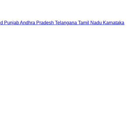
nd
Punjab
Andhra Pradesh
Telangana
Tamil Nadu
Karnataka