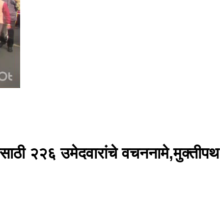
साठी २२६ उमेदवारांचे वचननामे,मुक्तीपथ