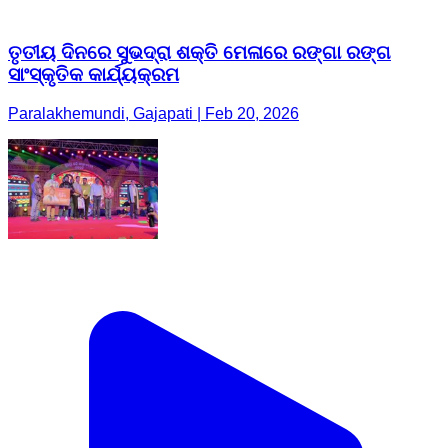
ତୃତୀୟ ଦିନରେ ସୁଭଦ୍ରା ଶକ୍ତି ମେଳାରେ ରଙ୍ଗା ରଙ୍ଗ
ସାଂସ୍କୃତିକ କାର୍ଯ୍ୟକ୍ରମ
Paralakhemundi, Gajapati | Feb 20, 2026