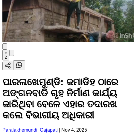
2
ପାରଳାଖେମୁଣ୍ଡି: ଜମାଡିହ ଠାରେ
ଅଙ୍ଗନବାଡି ଗୃହ ନିର୍ମାଣ କାର୍ଯ୍ୟ
ଜାରିଥିବା ବେଳେ ଏହାର ତଦାରଖ
କଲେ ବିଭାଗୀୟ ଅଧିକାରୀ
Paralakhemundi, Gajapati
|
Nov 4, 2025