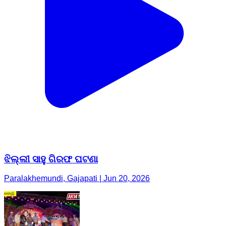
ଝିଲ୍ଲୀ ସାହୁ ଗିରଫ ଘଟଣା
Paralakhemundi, Gajapati | Jun 20, 2026