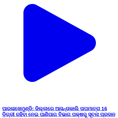
ପାରଳାଖେମୁଣ୍ଡି: ଜିଲ୍ଲାରେ ଆସନ୍ତାକାଲି ତାପମାତ୍ରା 16
ଡ଼ିଗ୍ରୀ ରହିବା ନେଇ ପାଣିପାଗ ବିଭାଗ ପକ୍ଷରୁ ସୂଚନା ପ୍ରଦାନ