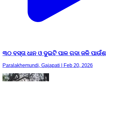
୩୦ ବସ୍ତା ଧାନ ଓ ଦୁଇଟି ପାଳ ଗଦା ଜଳି ପାଉଁଶ
Paralakhemundi, Gajapati | Feb 20, 2026