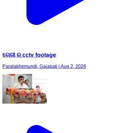
ଚୋରୀ ର cctv footage
Paralakhemundi, Gajapati | Aug 2, 2026