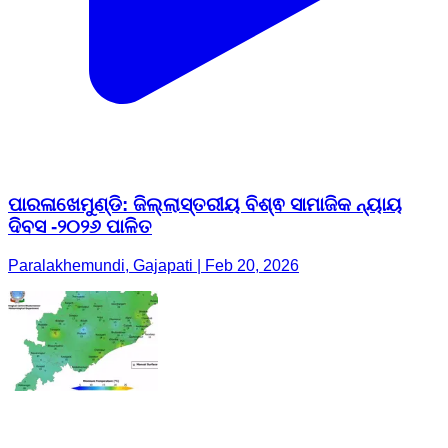
ପାରଳାଖେମୁଣ୍ଡି: ଜିଲ୍ଲାସ୍ତରୀୟ ବିଶ୍ଵ ସାମାଜିକ ନ୍ୟାୟ
ଦିବସ -୨୦୨୬ ପାଳିତ
Paralakhemundi, Gajapati | Feb 20, 2026