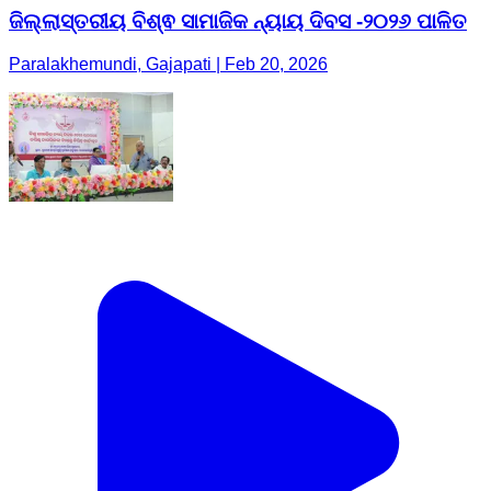
ଜିଲ୍ଲାସ୍ତରୀୟ ବିଶ୍ଵ ସାମାଜିକ ନ୍ୟାୟ ଦିବସ -୨୦୨୬ ପାଳିତ
Paralakhemundi, Gajapati | Feb 20, 2026