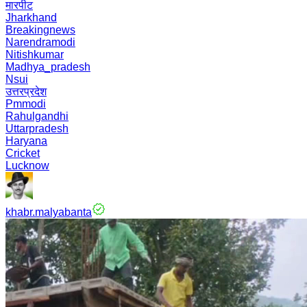
मारपीट
Jharkhand
Breakingnews
Narendramodi
Nitishkumar
Madhya_pradesh
Nsui
उत्तरप्रदेश
Pmmodi
Rahulgandhi
Uttarpradesh
Haryana
Cricket
Lucknow
khabr.malyabanta