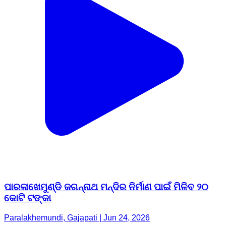
ପାରଳାଖେମୁଣ୍ଡି ଜଗନ୍ନାଥ ମନ୍ଦିର ନିର୍ମାଣ ପାଇଁ ମିଳିବ ୨୦
କୋଟି ଟଙ୍କା
Paralakhemundi, Gajapati | Jun 24, 2026