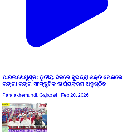
ପାରଳାଖେମୁଣ୍ଡି: ତୃତୀୟ ଦିନରେ ସୁଭଦ୍ରା ଶକ୍ତି ମେଳାରେ
ରଙ୍ଗା ରଙ୍ଗ ସାଂସ୍କୃତିକ କାର୍ଯ୍ୟକ୍ରମ ଅନୁଷ୍ଠିତ
Paralakhemundi, Gajapati | Feb 20, 2026