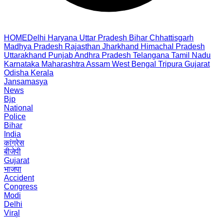
HOME
Delhi
Haryana
Uttar Pradesh
Bihar
Chhattisgarh
Madhya Pradesh
Rajasthan
Jharkhand
Himachal Pradesh
Uttarakhand
Punjab
Andhra Pradesh
Telangana
Tamil Nadu
Karnataka
Maharashtra
Assam
West Bengal
Tripura
Gujarat
Odisha
Kerala
Jansamasya
News
Bjp
National
Police
Bihar
India
कांग्रेस
बीजेपी
Gujarat
भाजपा
Accident
Congress
Modi
Delhi
Viral