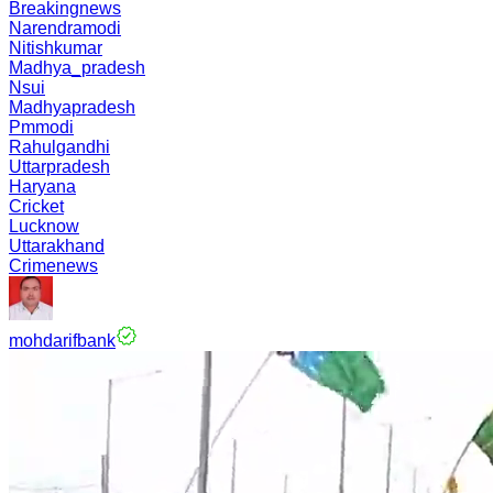
Breakingnews
Narendramodi
Nitishkumar
Madhya_pradesh
Nsui
Madhyapradesh
Pmmodi
Rahulgandhi
Uttarpradesh
Haryana
Cricket
Lucknow
Uttarakhand
Crimenews
mohdarifbank