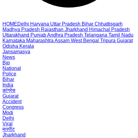
HOME
Delhi
Haryana
Uttar Pradesh
Bihar
Chhattisgarh
Madhya Pradesh
Rajasthan
Jharkhand
Himachal Pradesh
Uttarakhand
Punjab
Andhra Pradesh
Telangana
Tamil Nadu
Karnataka
Maharashtra
Assam
West Bengal
Tripura
Gujarat
Odisha
Kerala
Jansamasya
News
Bjp
National
Police
Bihar
India
कांग्रेस
Gujarat
Accident
Congress
Modi
Delhi
Viral
मारपीट
Jharkhand