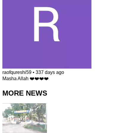
raofqureshi59
•
337 days ago
Masha Allah ❤️❤️❤️❤️
MORE NEWS