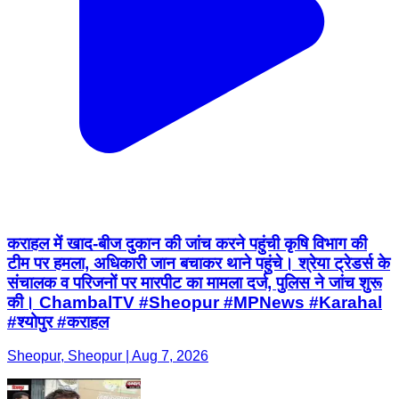
कराहल में खाद-बीज दुकान की जांच करने पहुंची कृषि विभाग की
टीम पर हमला, अधिकारी जान बचाकर थाने पहुंचे। श्रेया ट्रेडर्स के
संचालक व परिजनों पर मारपीट का मामला दर्ज, पुलिस ने जांच शुरू
की। ChambalTV #Sheopur #MPNews #Karahal
#श्योपुर #कराहल
Sheopur, Sheopur | Aug 7, 2026