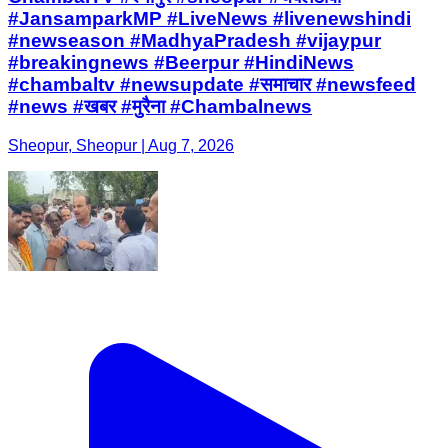
#JansamparkMP #LiveNews #livenewshindi
#newseason #MadhyaPradesh #vijaypur
#breakingnews #Beerpur #HindiNews
#chambaltv #newsupdate #समाचार #newsfeed
#news #खबर #मुरैना #Chambalnews
Sheopur, Sheopur | Aug 7, 2026