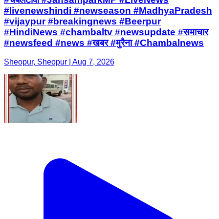
#livenewshindi #newseason #MadhyaPradesh
#vijaypur #breakingnews #Beerpur
#HindiNews #chambaltv #newsupdate #समाचार
#newsfeed #news #खबर #मुरैना #Chambalnews
Sheopur, Sheopur | Aug 7, 2026