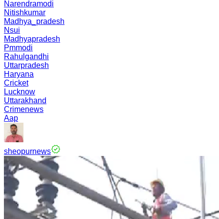
Narendramodi
Nitishkumar
Madhya_pradesh
Nsui
Madhyapradesh
Pmmodi
Rahulgandhi
Uttarpradesh
Haryana
Cricket
Lucknow
Uttarakhand
Crimenews
Aap
sheopurnews