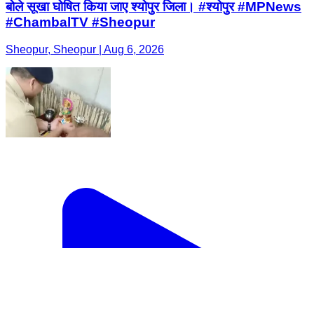
बोले सूखा घोषित किया जाए श्योपुर जिला। #श्योपुर #MPNews
#ChambalTV #Sheopur
Sheopur, Sheopur | Aug 6, 2026