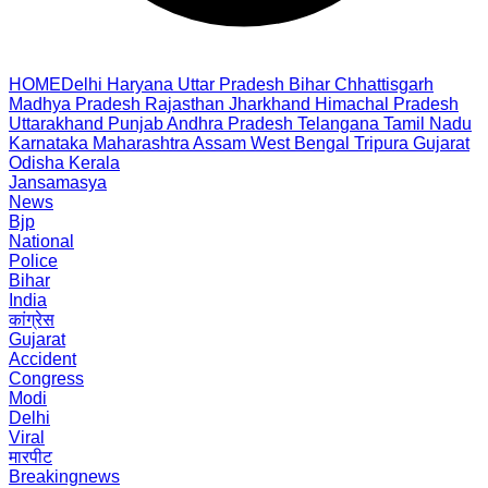
HOME
Delhi
Haryana
Uttar Pradesh
Bihar
Chhattisgarh
Madhya Pradesh
Rajasthan
Jharkhand
Himachal Pradesh
Uttarakhand
Punjab
Andhra Pradesh
Telangana
Tamil Nadu
Karnataka
Maharashtra
Assam
West Bengal
Tripura
Gujarat
Odisha
Kerala
Jansamasya
News
Bjp
National
Police
Bihar
India
कांग्रेस
Gujarat
Accident
Congress
Modi
Delhi
Viral
मारपीट
Breakingnews