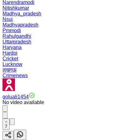
Narendramodi
Nitishkumar
Madhya_pradesh
Nsui
Madhyapradesh
Pmmodi
Rahulgandhi
Uttarpradesh
Haryana
Hardoi
Cricket
Lucknow
लखनऊ
Crimenews
goluali1454
No video available
7