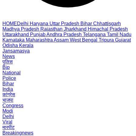
HOME
Delhi
Haryana
Uttar Pradesh
Bihar
Chhattisgarh
Madhya Pradesh
Rajasthan
Jharkhand
Himachal Pradesh
Uttarakhand
Punjab
Andhra Pradesh
Telangana
Tamil Nadu
Karnataka
Maharashtra
Assam
West Bengal
Tripura
Gujarat
Odisha
Kerala
Jansamasya
News
पुलिस
Bjp
National
Police
Bihar
India
कांग्रेस
भाजपा
Congress
Modi
Delhi
Viral
मारपीट
Breakingnews