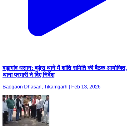
बड़ागांव धसान: बुड़ेरा थाने में शांति समिति की बैठक आयोजित,
थाना प्रभारी ने दिए निर्देश
Badgaon Dhasan, Tikamgarh | Feb 13, 2026