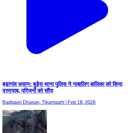
बड़ागांव धसान: बुड़ेरा थाना पुलिस ने नाबालिग बालिका को किया
दस्तयाब, परिजनों को सौंपा
Badgaon Dhasan, Tikamgarh | Feb 18, 2026