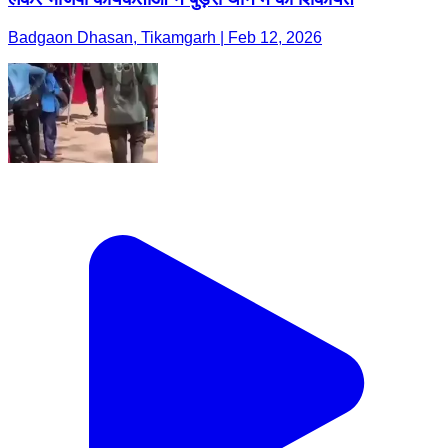
Badgaon Dhasan, Tikamgarh | Feb 12, 2026