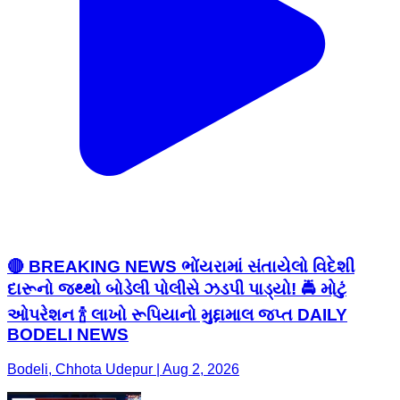
🔴 BREAKING NEWS ભોંયરામાં સંતાયેલો વિદેશી
દારૂનો જથ્થો બોડેલી પોલીસે ઝડપી પાડ્યો! 🚔 મોટું
ઓપરેશન 🍾 લાખો રૂપિયાનો મુદ્દામાલ જપ્ત DAILY
BODELI NEWS
Bodeli, Chhota Udepur | Aug 2, 2026