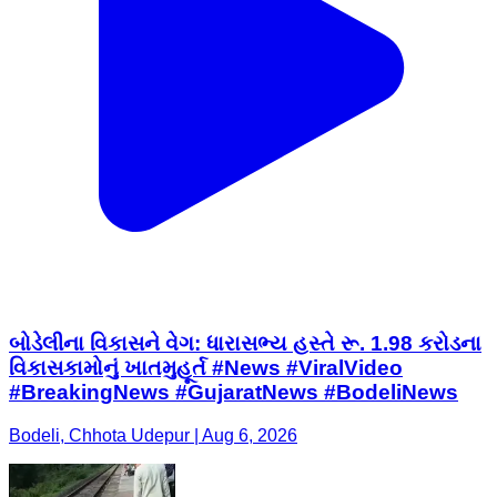
બોડેલીના વિકાસને વેગ: ધારાસભ્ય હસ્તે રૂ. 1.98 કરોડના
વિકાસકામોનું ખાતમુહૂર્ત #News #ViralVideo
#BreakingNews #GujaratNews #BodeliNews
Bodeli, Chhota Udepur | Aug 6, 2026