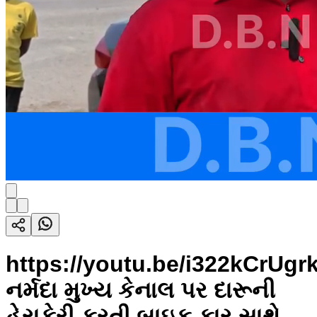
https://youtu.be/i322kCrUgr
નર્મદા મુખ્ય કેનાલ પર દારૂની
હેરાફેરી કરતી બાઇક કાર સાથે