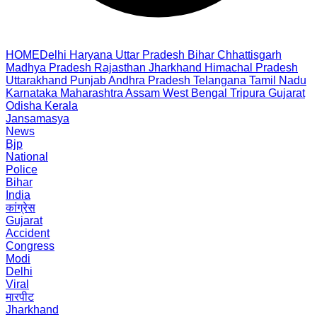
HOME
Delhi
Haryana
Uttar Pradesh
Bihar
Chhattisgarh
Madhya Pradesh
Rajasthan
Jharkhand
Himachal Pradesh
Uttarakhand
Punjab
Andhra Pradesh
Telangana
Tamil Nadu
Karnataka
Maharashtra
Assam
West Bengal
Tripura
Gujarat
Odisha
Kerala
Jansamasya
News
Bjp
National
Police
Bihar
India
कांग्रेस
Gujarat
Accident
Congress
Modi
Delhi
Viral
मारपीट
Jharkhand