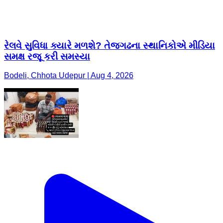
રેલવે સુવિધા ક્યારે મળશે? તેજગઢના સ્થાનિકોએ મીડિયા
સમક્ષ રજૂ કરી સમસ્યા
Bodeli, Chhota Udepur | Aug 4, 2026