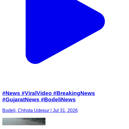
#News #ViralVideo #BreakingNews
#GujaratNews #BodeliNews
Bodeli, Chhota Udepur | Jul 31, 2026