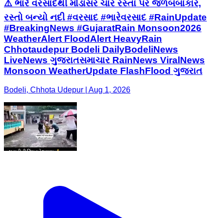
⚠️ ભારે વરસાદથી મોડાસર ચાર રસ્તા પર જળબંબાકાર,
રસ્તો બન્યો નદી #વરસાદ #ભારેવરસાદ #RainUpdate
#BreakingNews #GujaratRain Monsoon2026
WeatherAlert FloodAlert HeavyRain
Chhotaudepur Bodeli DailyBodeliNews
LiveNews ગુજરાતસમાચાર RainNews ViralNews
Monsoon WeatherUpdate FlashFlood ગુજરાત
Bodeli, Chhota Udepur | Aug 1, 2026