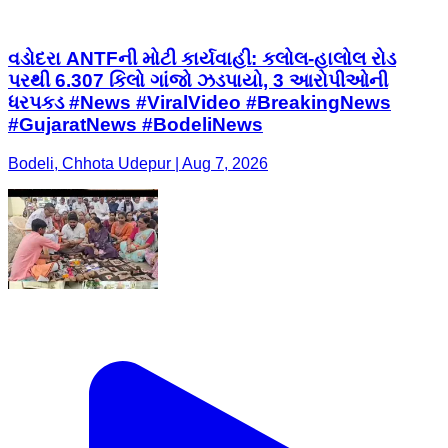
વડોદરા ANTFની મોટી કાર્યવાહી: કલોલ-હાલોલ રોડ
પરથી 6.307 કિલો ગાંજો ઝડપાયો, 3 આરોપીઓની
ધરપકડ #News #ViralVideo #BreakingNews
#GujaratNews #BodeliNews
Bodeli, Chhota Udepur | Aug 7, 2026