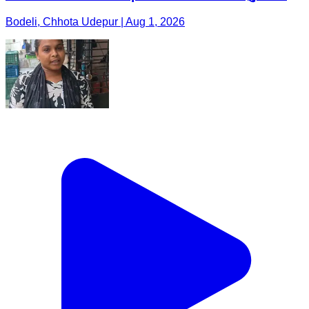
Bodeli, Chhota Udepur | Aug 1, 2026