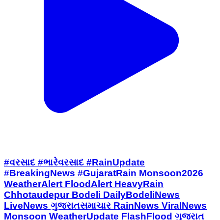
#વરસાદ #ભારેવરસાદ #RainUpdate
#BreakingNews #GujaratRain Monsoon2026
WeatherAlert FloodAlert HeavyRain
Chhotaudepur Bodeli DailyBodeliNews
LiveNews ગુજરાતસમાચાર RainNews ViralNews
Monsoon WeatherUpdate FlashFlood ગુજરાત