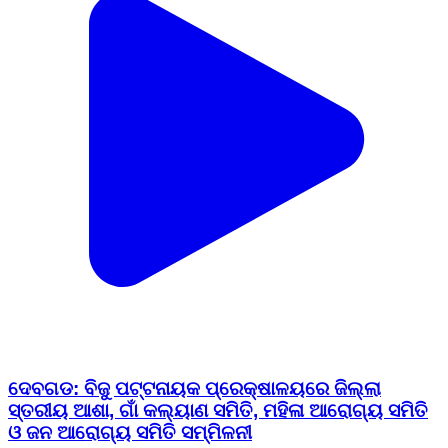
ଦେବଗଡ: ବିଜୁ ପଟ୍ଟନାୟକ ପ୍ରେକ୍ଷାଳୟରେ ଜିଲ୍ଲା
ସ୍ତରୀୟ ଆଶା, ଗାଁ କଲ୍ୟାଣ ସମିତି, ମହିଳା ଆରୋଗ୍ୟ ସମିତି
ଓ ଜନ ଆରୋଗ୍ୟ ସମିତି ସମ୍ମିଳନୀ