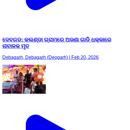
ଦେବଗଡ: କଲଣ୍ଡା ଗ୍ରାମରେ ଅଜଣା ଗାଡି ଧକ୍କାରେ
ନାବାଳକ ମୃତ
Debagarh, Debagarh (Deogarh) | Feb 20, 2026