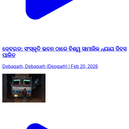
ଦେବଗଡ: ସଂସ୍କୃତି ଭବନ ଠାରେ ବିଶ୍ୱ ସାମାଜିକ ନ୍ୟାୟ ଦିବସ
ପାଳିତ
Debagarh, Debagarh (Deogarh) | Feb 20, 2026