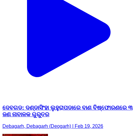
ଦେବଗଡ: ଦଣ୍ଡାସିଂହା ଲୁହୁରାପଡାରେ ବାଣ ବିଷ୍ଫୋରଣରେ ୩
ଜଣ ନାବାଳକ ଗୁରୁତର
Debagarh, Debagarh (Deogarh) | Feb 19, 2026