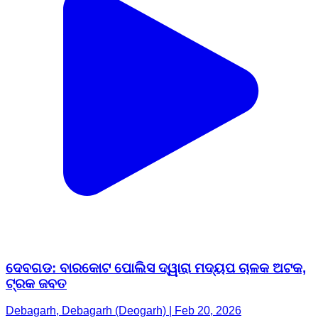
ଦେବଗଡ: ବାରକୋଟ ପୋଲିସ ଦ୍ୱାରା ମଦ୍ୟପ ଚାଳକ ଅଟକ,
ଟ୍ରକ ଜବତ
Debagarh, Debagarh (Deogarh) | Feb 20, 2026