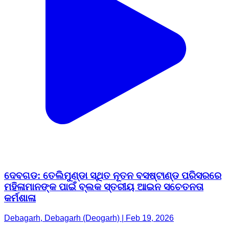
ଦେବଗଡ: ତେଲିମୁଣ୍ଡା ସ୍ଥିତ ନୂତନ ବସଷ୍ଟାଣ୍ଡ ପରିସରରେ
ମହିଳାମାନଙ୍କ ପାଇଁ ବ୍ଲକ ସ୍ତରୀୟ ଆଇନ ସଚେତନତା
କର୍ମଶାଳା
Debagarh, Debagarh (Deogarh) | Feb 19, 2026