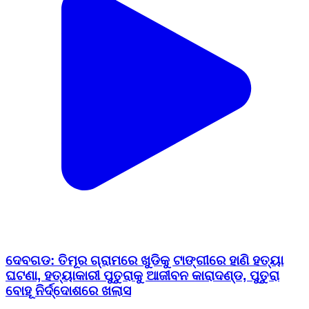
ଦେବଗଡ: ତିମୂର ଗ୍ରାମରେ ଖୁଡିକୁ ଟାଙ୍ଗୀରେ ହାଣି ହତ୍ୟା
ଘଟଣା, ହତ୍ୟାକାରୀ ପୁତୁରାକୁ ଆଜୀବନ କାରାଦଣ୍ଡ, ପୁତୁରା
ବୋହୂ ନିର୍ଦ୍ଦୋଶରେ ଖଲାସ