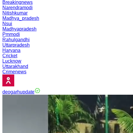
Breakingnews
Narendramodi
Nitishkumar
Madhya_pradesh
Nsui
Madhyapradesh
Pmmodi
Rahulgandhi
Uttarpradesh
Haryana
Cricket
Lucknow
Uttarakhand
Crimenews
deogarhupdate