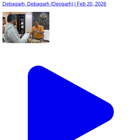
Debagarh, Debagarh (Deogarh) | Feb 20, 2026