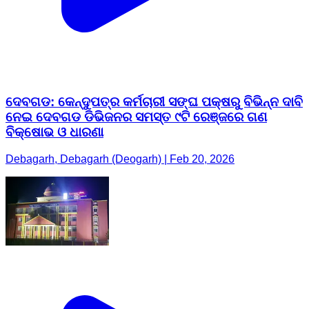
ଦେବଗଡ: କେନ୍ଦୁପତ୍ର କର୍ମଚାରୀ ସଙ୍ଘ ପକ୍ଷରୁ ବିଭିନ୍ନ ଦାବି
ନେଇ ଦେବଗଡ ଡିଭିଜନର ସମସ୍ତ ୯ଟି ରେଞ୍ଜରେ ଗଣ
ବିକ୍ଷୋଭ ଓ ଧାରଣା
Debagarh, Debagarh (Deogarh) | Feb 20, 2026