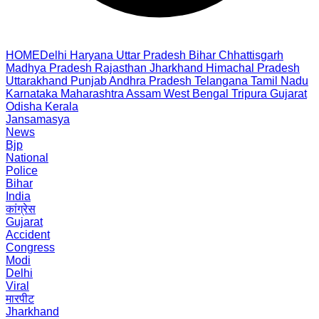
HOME
Delhi
Haryana
Uttar Pradesh
Bihar
Chhattisgarh
Madhya Pradesh
Rajasthan
Jharkhand
Himachal Pradesh
Uttarakhand
Punjab
Andhra Pradesh
Telangana
Tamil Nadu
Karnataka
Maharashtra
Assam
West Bengal
Tripura
Gujarat
Odisha
Kerala
Jansamasya
News
Bjp
National
Police
Bihar
India
कांग्रेस
Gujarat
Accident
Congress
Modi
Delhi
Viral
मारपीट
Jharkhand