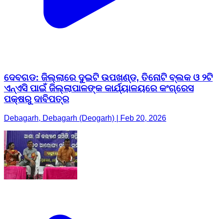
ଦେବଗଡ: ଜିଲ୍ଲାରେ ଦୁଇଟି ଉପଖଣ୍ଡ, ତିନୋଟି ବ୍ଲକ ଓ ୨ଟି
ଏନ୍‌ଏସି ପାଇଁ ଜିଲ୍ଲାପାଳଙ୍କ କାର୍ଯ୍ୟାଳୟରେ କଂଗ୍ରେସ
ପକ୍ଷରୁ ଦାବିପତ୍ର
Debagarh, Debagarh (Deogarh) | Feb 20, 2026