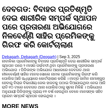
ଦେବଗଡ: ବିବାହର ପ୍ରତିଶ୍ମୃତି
ଦେଇ ଶାରୀରିକ ସମ୍ପର୍କ ସ୍ଥାପନ
ପରେ ପ୍ରତାରଣା ଅଭିଯୋଗରେ
ନିଳବେର୍ଣ୍ଣି ସାହିର ପ୍ରେମିକଙ୍କୁ
ଗିରଫ କରି କୋର୍ଟଚାଲାଣ
Debagarh, Debagarh (Deogarh)
|
Sep 3, 2025
ନାବାଳିକା ପ୍ରେମିକାଙ୍କୁ ବିବାହର ପ୍ରତିଶ୍ମୃତି ଦେଇ ଶାରୀରିକ ସମ୍ପର୍କ
ସ୍ଥାପନ ପରେ ୨ ମାସର ଗର୍ଭବତୀ ଥିବା ପ୍ରେମିକାଙ୍କୁ ପ୍ରତାରଣା
ଅଭିଯୋଗ । ପିଡିତାଙ୍କ ଅଭିଯୋଗ ଆଧାରରେ ଦେବଗଡ ଥାନା
ନୀଳବେର୍ଣ୍ଣୀ ସାହିର ମାନସ ସୋଲେ ନାମକ ପ୍ରେମିକଙ୍କୁ ଗିରଫ କରି
ପୋଲିସ ଆଜି ସନ୍ଧ୍ୟାରେ କୋର୍ଟଚାଲାଣ କରିଛି । ମାତ୍ର ଜାମିନ ନାମାଞ୍ଜୁର
ହେବାରୁ ବିଚାର ବିଭାଗୀୟ ଜେଲ ହାଜତକୁ ପଠାଇ ଦିଆଯାଇଥିବା ନେଇ ଆଜି
ରାତି ୧୦ ଟାରେ ଦେବଗଡ ଥାନା ପୋଲିସ ଠାରୁ ସୂଚନା ମିଳିଛି । ଅଭିଯୋଗ
ଅନୁଯାୟୀ ପିଡିତାଙ୍କୁ ପ୍ରାୟ ୧୭ ବର୍ଷ ହେଉଥିବା ବେଳେ ମାନସଙ୍କ ସହିତ
ପ୍ରେମ ସମ୍ପର୍କ ସ୍ଥାପନ ହୋଇଥିଲା ।
MORE NEWS