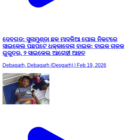
ଦେବଗଡ: ସୁନାମୁଣ୍ଡା ଛକ ମାଦଳିଆ ପୋଲ ନିକଟରେ
ସାଇକେଲ ପଛପଟେ ଧକ୍କାଦେଲା ବାଇକ; ବାଇକ ଚାଳକ
ଗୁରୁତର, ୨ ସାଇକେଲ ଆରୋହୀ ଆହତ
Debagarh, Debagarh (Deogarh) | Feb 19, 2026