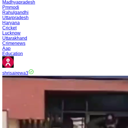
Madhyapradesh
Pmmodi
Rahulgandhi
Uttarpradesh
Haryana
Cricket
Lucknow
Uttarakhand
Crimenews
Aap
Education
shrisairewa3