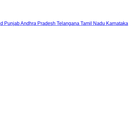
nd
Punjab
Andhra Pradesh
Telangana
Tamil Nadu
Karnataka