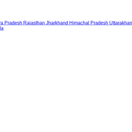
a Pradesh
Rajasthan
Jharkhand
Himachal Pradesh
Uttarakha
la