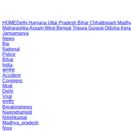
HOME
Delhi
Haryana
Uttar Pradesh
Bihar
Chhattisgarh
Madhy
Maharashtra
Assam
West Bengal
Tripura
Gujarat
Odisha
Kera
Jansamasya
News
Bjp
National
Police
Bihar
India
कांग्रेस
Accident
Congress
Modi
Delhi
Viral
मारपीट
Breakingnews
Narendramodi
Nitishkumar
Madhya_pradesh
Nsui