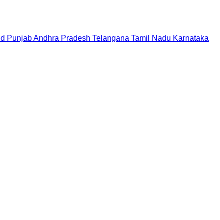
nd
Punjab
Andhra Pradesh
Telangana
Tamil Nadu
Karnataka