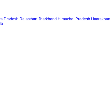
a Pradesh
Rajasthan
Jharkhand
Himachal Pradesh
Uttarakha
la