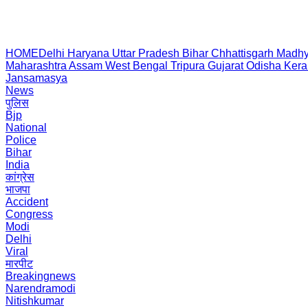
HOME
Delhi
Haryana
Uttar Pradesh
Bihar
Chhattisgarh
Madhy
Maharashtra
Assam
West Bengal
Tripura
Gujarat
Odisha
Kera
Jansamasya
News
पुलिस
Bjp
National
Police
Bihar
India
कांग्रेस
भाजपा
Accident
Congress
Modi
Delhi
Viral
मारपीट
Breakingnews
Narendramodi
Nitishkumar