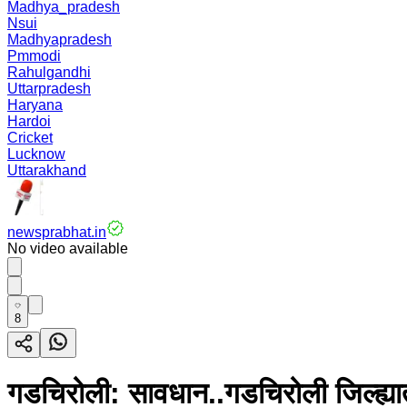
Madhya_pradesh
Nsui
Madhyapradesh
Pmmodi
Rahulgandhi
Uttarpradesh
Haryana
Hardoi
Cricket
Lucknow
Uttarakhand
newsprabhat.in
No video available
8
गडचिरोली: सावधान..गडचिरोली जिल्ह्या