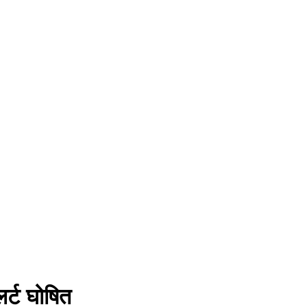
र्ट घोषित