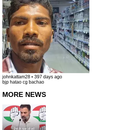
johnkattam28
•
397 days ago
bjp hatao cg bachao
MORE NEWS