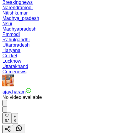
Breakingnews
Narendramodi
Nitishkumar
Madhya_pradesh
Nsui
Madhyapradesh
Pmmodi
Rahulgandhi
Uttarpradesh
Haryana
Cricket
Lucknow
Uttarakhand
Crimenews
ajay.haram
No video available
67
8