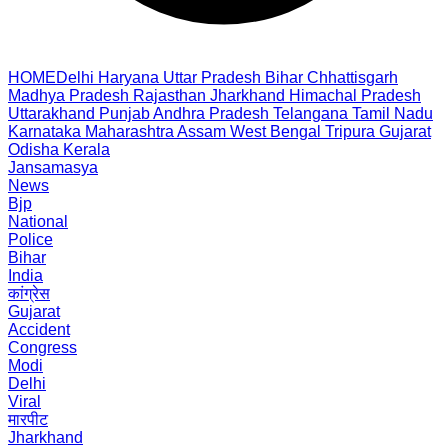
HOME
Delhi
Haryana
Uttar Pradesh
Bihar
Chhattisgarh
Madhya Pradesh
Rajasthan
Jharkhand
Himachal Pradesh
Uttarakhand
Punjab
Andhra Pradesh
Telangana
Tamil Nadu
Karnataka
Maharashtra
Assam
West Bengal
Tripura
Gujarat
Odisha
Kerala
Jansamasya
News
Bjp
National
Police
Bihar
India
कांग्रेस
Gujarat
Accident
Congress
Modi
Delhi
Viral
मारपीट
Jharkhand