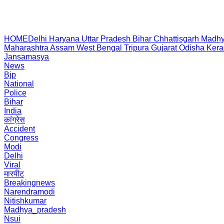
HOME
Delhi
Haryana
Uttar Pradesh
Bihar
Chhattisgarh
Madhy
Maharashtra
Assam
West Bengal
Tripura
Gujarat
Odisha
Kera
Jansamasya
News
Bjp
National
Police
Bihar
India
कांग्रेस
Accident
Congress
Modi
Delhi
Viral
मारपीट
Breakingnews
Narendramodi
Nitishkumar
Madhya_pradesh
Nsui