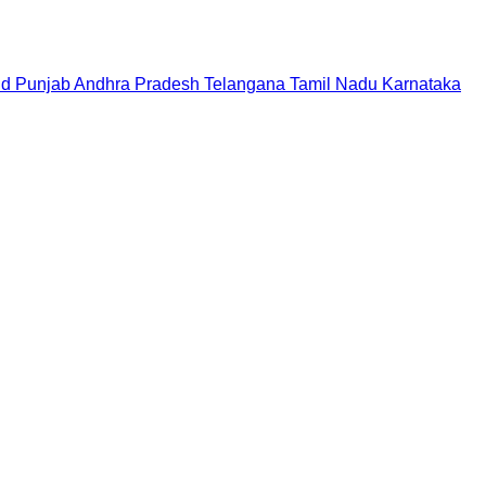
nd
Punjab
Andhra Pradesh
Telangana
Tamil Nadu
Karnataka