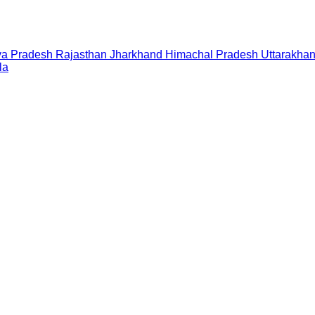
a Pradesh
Rajasthan
Jharkhand
Himachal Pradesh
Uttarakha
la