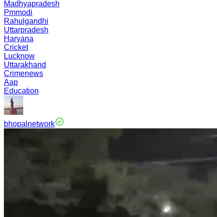
Madhyapradesh
Pmmodi
Rahulgandhi
Uttarpradesh
Haryana
Cricket
Lucknow
Uttarakhand
Crimenews
Aap
Education
bhopalnetwork