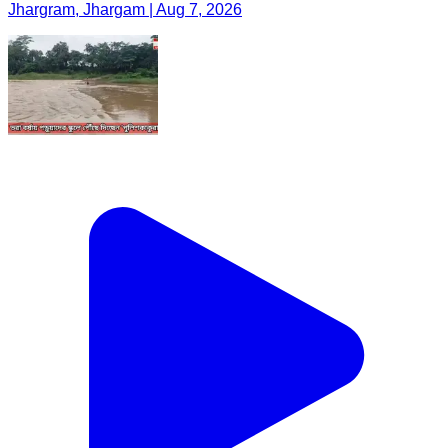
Jhargram, Jhargam | Aug 7, 2026