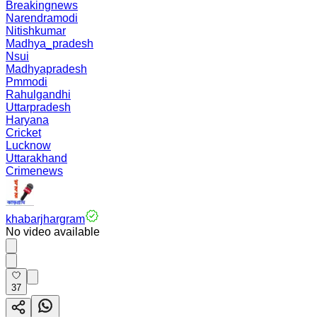
Breakingnews
Narendramodi
Nitishkumar
Madhya_pradesh
Nsui
Madhyapradesh
Pmmodi
Rahulgandhi
Uttarpradesh
Haryana
Cricket
Lucknow
Uttarakhand
Crimenews
khabarjhargram
No video available
37