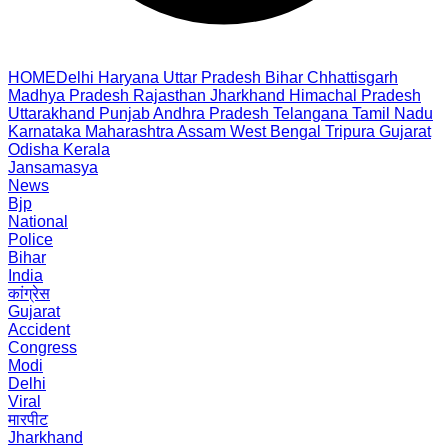
HOME
Delhi
Haryana
Uttar Pradesh
Bihar
Chhattisgarh
Madhya Pradesh
Rajasthan
Jharkhand
Himachal Pradesh
Uttarakhand
Punjab
Andhra Pradesh
Telangana
Tamil Nadu
Karnataka
Maharashtra
Assam
West Bengal
Tripura
Gujarat
Odisha
Kerala
Jansamasya
News
Bjp
National
Police
Bihar
India
कांग्रेस
Gujarat
Accident
Congress
Modi
Delhi
Viral
मारपीट
Jharkhand