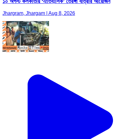
১০ অগস্ট কলকাতায় ‘ঐতিহাসিক’ তেরঙ্গা যাত্রার আয়োজন
Jhargram, Jhargam | Aug 8, 2026