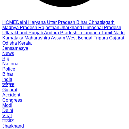
HOME
Delhi
Haryana
Uttar Pradesh
Bihar
Chhattisgarh
Madhya Pradesh
Rajasthan
Jharkhand
Himachal Pradesh
Uttarakhand
Punjab
Andhra Pradesh
Telangana
Tamil Nadu
Karnataka
Maharashtra
Assam
West Bengal
Tripura
Gujarat
Odisha
Kerala
Jansamasya
News
Bjp
National
Police
Bihar
India
कांग्रेस
Gujarat
Accident
Congress
Modi
Delhi
Viral
मारपीट
Jharkhand