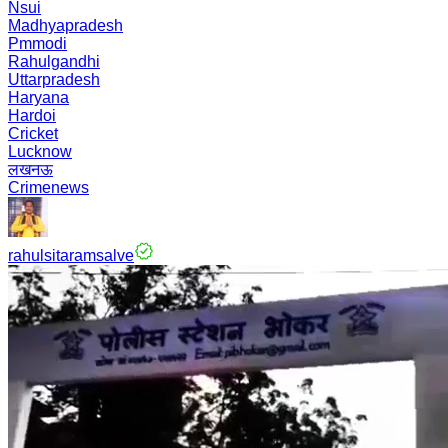
Nsui
Madhyapradesh
Pmmodi
Rahulgandhi
Uttarpradesh
Haryana
Hardoi
Cricket
Lucknow
लखनऊ
Crimenews
rahulsitaramsalve