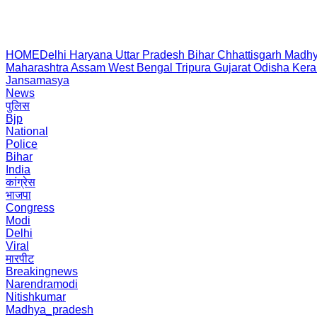
HOME
Delhi
Haryana
Uttar Pradesh
Bihar
Chhattisgarh
Madhy
Maharashtra
Assam
West Bengal
Tripura
Gujarat
Odisha
Kera
Jansamasya
News
पुलिस
Bjp
National
Police
Bihar
India
कांग्रेस
भाजपा
Congress
Modi
Delhi
Viral
मारपीट
Breakingnews
Narendramodi
Nitishkumar
Madhya_pradesh