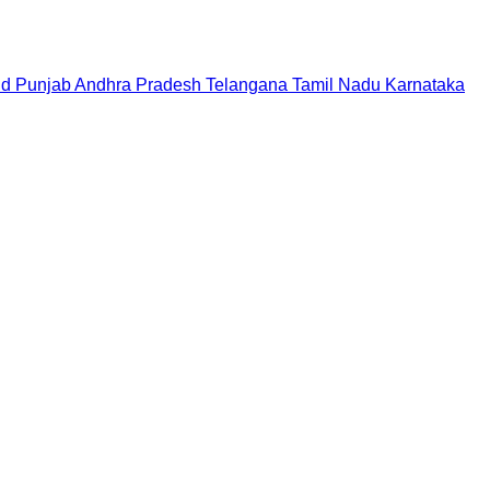
nd
Punjab
Andhra Pradesh
Telangana
Tamil Nadu
Karnataka