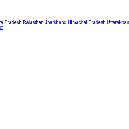
a Pradesh
Rajasthan
Jharkhand
Himachal Pradesh
Uttarakha
la