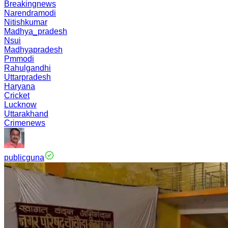
Breakingnews
Narendramodi
Nitishkumar
Madhya_pradesh
Nsui
Madhyapradesh
Pmmodi
Rahulgandhi
Uttarpradesh
Haryana
Cricket
Lucknow
Uttarakhand
Crimenews
publicguna