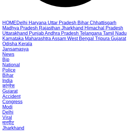
HOME
Delhi
Haryana
Uttar Pradesh
Bihar
Chhattisgarh
Madhya Pradesh
Rajasthan
Jharkhand
Himachal Pradesh
Uttarakhand
Punjab
Andhra Pradesh
Telangana
Tamil Nadu
Karnataka
Maharashtra
Assam
West Bengal
Tripura
Gujarat
Odisha
Kerala
Jansamasya
News
Bjp
National
Police
Bihar
India
कांग्रेस
Gujarat
Accident
Congress
Modi
Delhi
Viral
मारपीट
Jharkhand