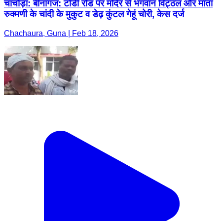
चाचौड़ा: बीनागंज: टोडी रोड पर मंदिर से भगवान विट्ठल और माता
रुक्मणी के चांदी के मुकुट व डेढ़ कुंटल गेहूं चोरी, केस दर्ज
Chachaura, Guna | Feb 18, 2026