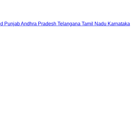
nd
Punjab
Andhra Pradesh
Telangana
Tamil Nadu
Karnataka