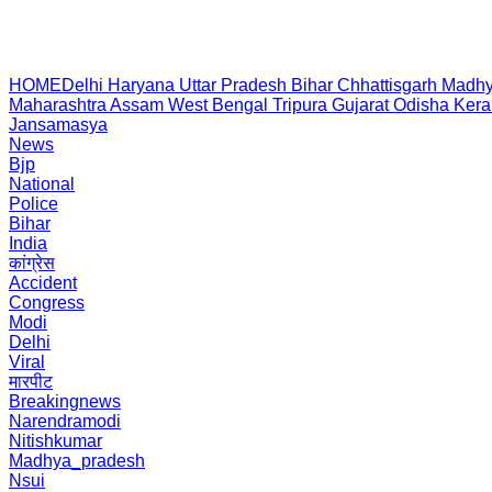
HOME
Delhi
Haryana
Uttar Pradesh
Bihar
Chhattisgarh
Madhy
Maharashtra
Assam
West Bengal
Tripura
Gujarat
Odisha
Kera
Jansamasya
News
Bjp
National
Police
Bihar
India
कांग्रेस
Accident
Congress
Modi
Delhi
Viral
मारपीट
Breakingnews
Narendramodi
Nitishkumar
Madhya_pradesh
Nsui