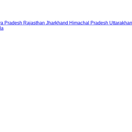
a Pradesh
Rajasthan
Jharkhand
Himachal Pradesh
Uttarakha
la