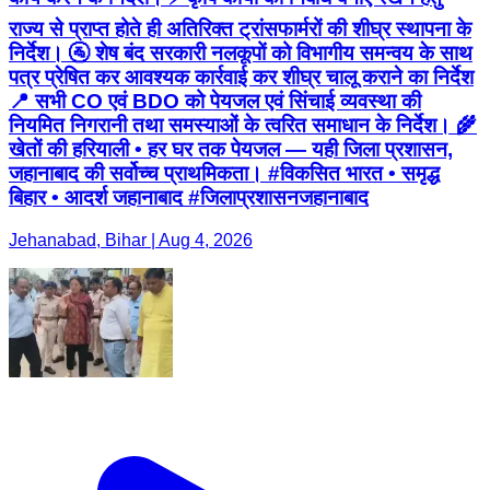
राज्य से प्राप्त होते ही अतिरिक्त ट्रांसफार्मरों की शीघ्र स्थापना के
निर्देश। 🚰 शेष बंद सरकारी नलकूपों को विभागीय समन्वय के साथ
पत्र प्रेषित कर आवश्यक कार्रवाई कर शीघ्र चालू कराने का निर्देश
📍 सभी CO एवं BDO को पेयजल एवं सिंचाई व्यवस्था की
नियमित निगरानी तथा समस्याओं के त्वरित समाधान के निर्देश। 🌾
खेतों की हरियाली • हर घर तक पेयजल — यही जिला प्रशासन,
जहानाबाद की सर्वोच्च प्राथमिकता। #विकसित भारत • समृद्ध
बिहार • आदर्श जहानाबाद #जिलाप्रशासनजहानाबाद
Jehanabad, Bihar | Aug 4, 2026