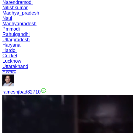
Narendramodi
Nitishkumar
Madhya_pradesh
Nsui
Madhyapradesh
Pmmodi
Rahulgandhi
Uttarpradesh
Haryana
Hardoi
Cricket
Lucknow
Uttarakhand
लखनऊ
rameshjbad82710