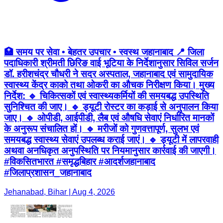
🏥 समय पर सेवा • बेहतर उपचार • स्वस्थ जहानाबाद 📍 जिला
पदाधिकारी श्रीमती छिरिङ वाई भूटिया के निर्देशानुसार सिविल सर्जन
डॉ. हरीशचंद्र चौधरी ने सदर अस्पताल, जहानाबाद एवं सामुदायिक
स्वास्थ्य केंद्र काको तथा ओकरी का औचक निरीक्षण किया। मुख्य
निर्देश: 🔹 चिकित्सकों एवं स्वास्थ्यकर्मियों की समयबद्ध उपस्थिति
सुनिश्चित की जाए। 🔹 ड्यूटी रोस्टर का कड़ाई से अनुपालन किया
जाए। 🔹 ओपीडी, आईपीडी, लैब एवं औषधि सेवाएं निर्धारित मानकों
के अनुरूप संचालित हों। 🔹 मरीजों को गुणवत्तापूर्ण, सुलभ एवं
समयबद्ध स्वास्थ्य सेवाएं उपलब्ध कराई जाएं। 🔹 ड्यूटी में लापरवाही
अथवा अनधिकृत अनुपस्थिति पर नियमानुसार कार्रवाई की जाएगी।
#विकसितभारत #समृद्धबिहार #आदर्शजहानाबाद
#जिलाप्रशासन_जहानाबाद
Jehanabad, Bihar | Aug 4, 2026