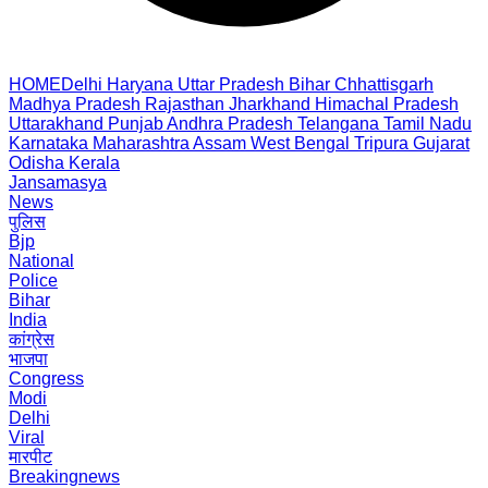
HOME
Delhi
Haryana
Uttar Pradesh
Bihar
Chhattisgarh
Madhya Pradesh
Rajasthan
Jharkhand
Himachal Pradesh
Uttarakhand
Punjab
Andhra Pradesh
Telangana
Tamil Nadu
Karnataka
Maharashtra
Assam
West Bengal
Tripura
Gujarat
Odisha
Kerala
Jansamasya
News
पुलिस
Bjp
National
Police
Bihar
India
कांग्रेस
भाजपा
Congress
Modi
Delhi
Viral
मारपीट
Breakingnews