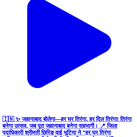
🇮🇳 ✨ जहानाबाद बोलेगा—हर घर तिरंगा, हर दिल तिरंगा! तिरंगा
बनेगा उत्सव, जब पूरा जहानाबाद बनेगा सहभागी। 📍 जिला
पदाधिकारी श्रीमती छिरिङ वाई भूटिया ने "हर घर तिरंगा