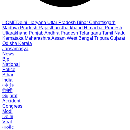
HOME
Delhi
Haryana
Uttar Pradesh
Bihar
Chhattisgarh
Madhya Pradesh
Rajasthan
Jharkhand
Himachal Pradesh
Uttarakhand
Punjab
Andhra Pradesh
Telangana
Tamil Nadu
Karnataka
Maharashtra
Assam
West Bengal
Tripura
Gujarat
Odisha
Kerala
Jansamasya
News
Bjp
National
Police
Bihar
India
कांग्रेस
बीजेपी
Gujarat
Accident
Congress
Modi
Delhi
Viral
मारपीट