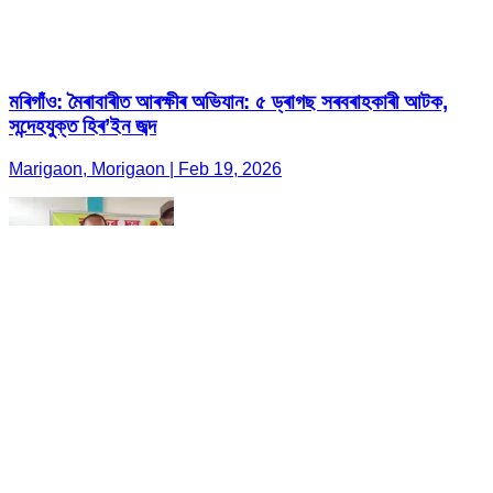
মৰিগাঁও: মৈৰাবাৰীত আৰক্ষীৰ অভিযান: ৫ ড্ৰাগছ সৰবৰাহকাৰী আটক,
সন্দেহযুক্ত হিৰ’ইন জব্দ
Marigaon, Morigaon | Feb 19, 2026