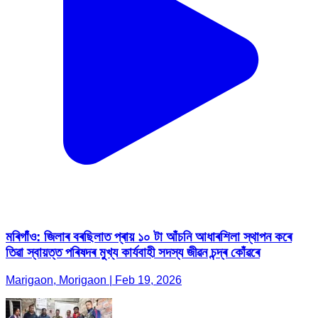
মৰিগাঁও: জিলাৰ বৰছিলাত প্ৰায় ১০ টা আঁচনি আধাৰশিলা স্থাপন কৰে
তিৱা স্বায়ত্ত পৰিষদৰ মুখ্য কাৰ্যবাহী সদস্য জীৱন চন্দ্ৰ কোঁৱৰে
Marigaon, Morigaon | Feb 19, 2026