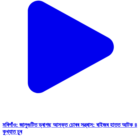
মৰিগাঁও: জালুগুটিত ড্ৰাগছ আসক্ত চোৰৰ সন্ত্ৰাস: ৰাইজৰ হাতত আটক ৪
কুখ্যাত চুৰ