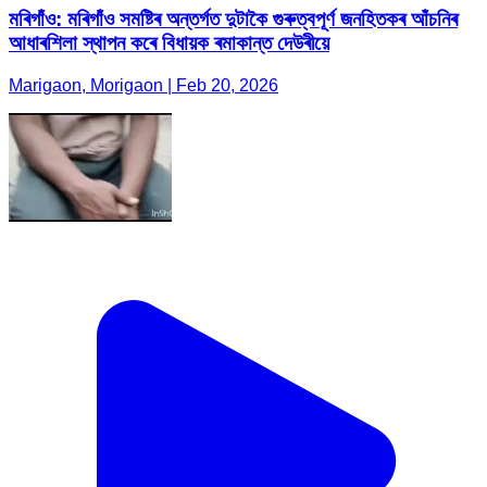
মৰিগাঁও: মৰিগাঁও সমষ্টিৰ অন্তৰ্গত দুটাকৈ গুৰুত্বপূৰ্ণ জনহিতকৰ আঁচনিৰ
আধাৰশিলা স্থাপন কৰে বিধায়ক ৰমাকান্ত দেউৰীয়ে
Marigaon, Morigaon | Feb 20, 2026