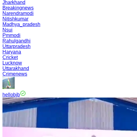
Jharkhand
Breakingnews
Narendramodi
Nitishkumar
Madhya_pradesh
Nsui
Pmmodi
Rahulgandhi
Uttarpradesh
Haryana
Cricket
Lucknow
Uttarakhand
Crimenews
hellobjb