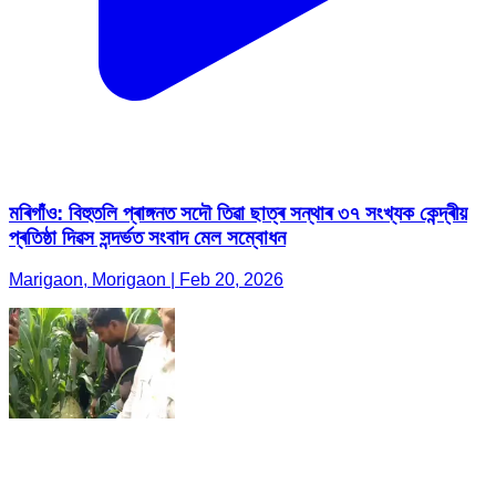
মৰিগাঁও: বিহুতলি প্ৰাঙ্গনত সদৌ তিৱা ছাত্ৰ সন্থাৰ ৩৭ সংখ্যক কেন্দ্ৰীয়
প্ৰতিষ্ঠা দিৱস সন্দৰ্ভত সংবাদ মেল সম্বোধন
Marigaon, Morigaon | Feb 20, 2026