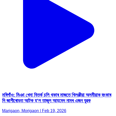
মৰিগাঁও: মিঞা খেদা বিতৰ্ক চলি থকাৰ মাজতে খিলঞ্জীয়া অসমীয়াক হুংকাৰ
দি জাগীৰোডত আটক হ'ল তাজুল আহমেদ নামৰ এজন যুৱক
Marigaon, Morigaon | Feb 19, 2026