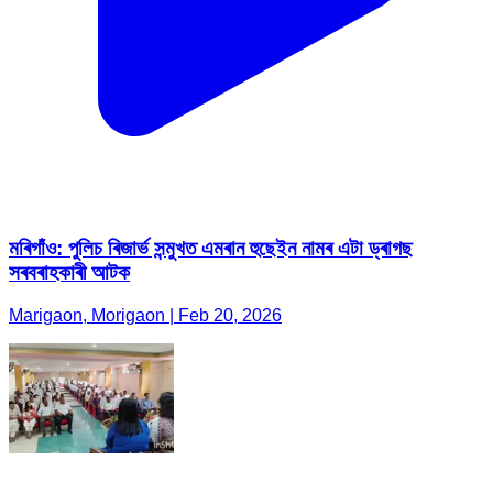
মৰিগাঁও: পুলিচ ৰিজাৰ্ভ সন্মুখত এমৰান হুছেইন নামৰ এটা ড্ৰাগছ
সৰবৰাহকাৰী আটক
Marigaon, Morigaon | Feb 20, 2026