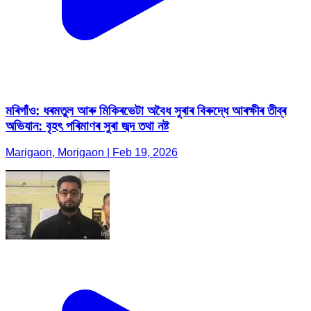
মৰিগাঁও: ধৰমতুল আৰু মিকিৰভেটা অবৈধ সুৰাৰ বিৰুদ্ধে আৰক্ষীৰ তীব্ৰ
অভিযান: বৃহৎ পৰিমাণৰ সুৰা জব্দ তথা নষ্ট
Marigaon, Morigaon | Feb 19, 2026