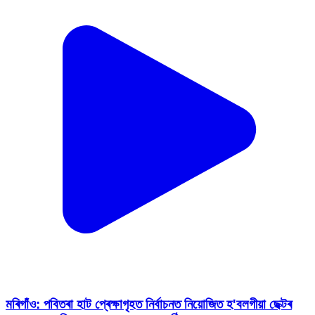
মৰিগাঁও: পবিতৰা হাট প্ৰেক্ষাগৃহত নিৰ্বাচনত নিয়োজিত হ'বলগীয়া ছেক্টৰ