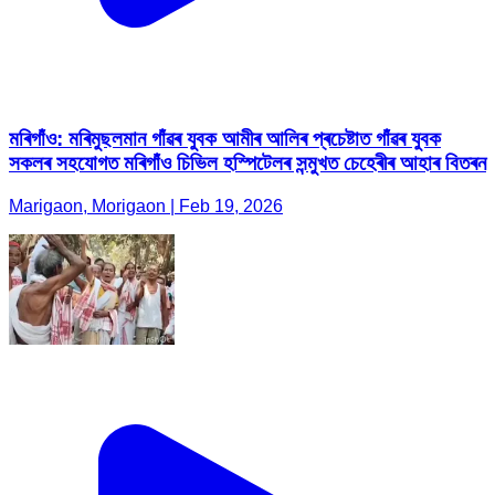
মৰিগাঁও: মৰিমুছলমান গাঁৱৰ যুবক আমীৰ আলিৰ প্ৰচেষ্টাত গাঁৱৰ যুবক
সকলৰ সহযোগত মৰিগাঁও চিভিল হস্পিটেলৰ সন্মুখত চেহেৰীৰ আহাৰ বিতৰন
Marigaon, Morigaon | Feb 19, 2026